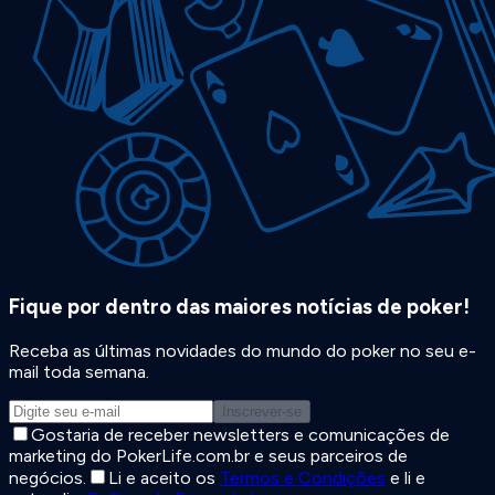
Fique por dentro das maiores notícias de poker!
Receba as últimas novidades do mundo do poker no seu e-
mail toda semana.
Inscrever-se
Gostaria de receber newsletters e comunicações de
marketing do PokerLife.com.br e seus parceiros de
negócios.
Li e aceito os
Termos e Condições
e li e