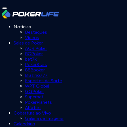
Notícias
Destaques
Vídeos
Salas de Poker
ACR Poker
BCPoker
bet7k
PokerStars
888poker
Brazino777
Esportes da Sorte
WPT Global
GGPoker
Superbet
PokerPlanets
Alfa.bet
Cobertura ao Vivo
Galeria de Imagens
Calendário