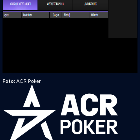
Foto:
ACR Poker.