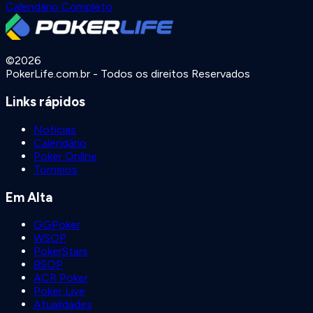
Calendário Completo
©
2026
PokerLife.com.br - Todos os direitos Reservados
Links rápidos
Notícias
Calendário
Poker Online
Torneios
Em Alta
GGPoker
WSOP
PokerStars
BSOP
ACR Poker
Poker Live
Atualidades