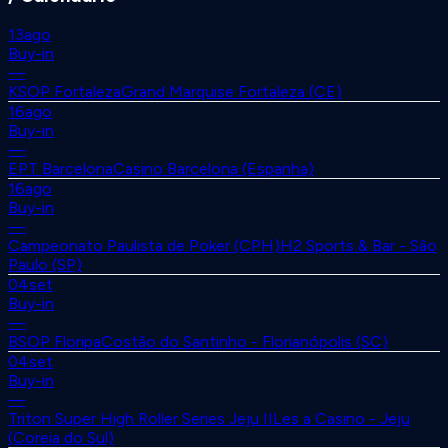
13
ago
Buy-in
—
KSOP Fortaleza
Grand Marquise Fortaleza (CE)
16
ago
Buy-in
—
EPT Barcelona
Casino Barcelona (Espanha)
16
ago
Buy-in
—
Campeonato Paulista de Poker (CPH)
H2 Sports & Bar - São
Paulo (SP)
04
set
Buy-in
—
BSOP Floripa
Costão do Santinho - Florianópolis (SC)
04
set
Buy-in
—
Triton Super High Roller Series Jeju II
Les a Casino - Jeju
(Coreia do Sul)