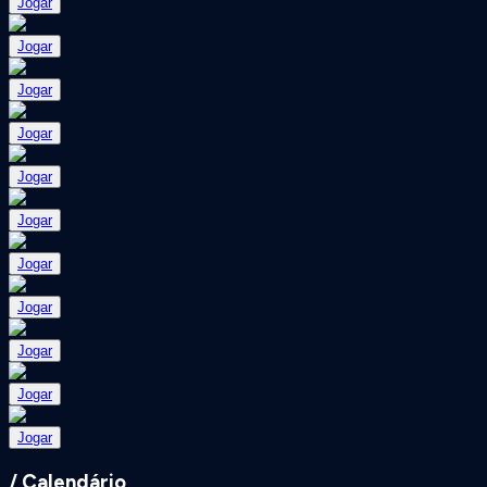
Jogar
Jogar
Jogar
Jogar
Jogar
Jogar
Jogar
Jogar
Jogar
Jogar
Jogar
/ Calendário