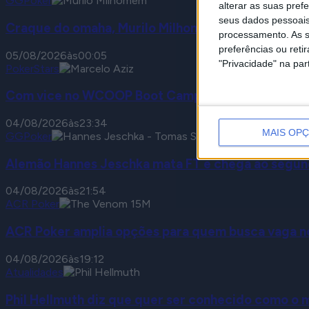
GGPoker
alterar as suas pref
seus dados pessoais
Craque do omaha, Murilo Milhomem soma resultad
processamento. As s
preferências ou reti
05/08/2026
às
00:05
"Privacidade" na part
PokerStars
Com vice no WCOOP Boot Camp, Marcelo Aziz regis
04/08/2026
às
23:34
MAIS OP
GGPoker
Alemão Hannes Jeschka mata FT e chega ao segund
04/08/2026
às
21:54
ACR Poker
ACR Poker amplia opções para quem busca vaga no
04/08/2026
às
19:12
Atualidades
Phil Hellmuth diz que quer ser conhecido como o 