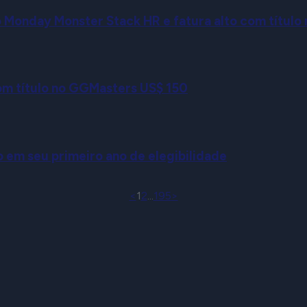
 do Monday Monster Stack HR e fatura alto com títul
com título no GGMasters US$ 150
o em seu primeiro ano de elegibilidade
<
1
2
...
195
>