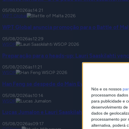
05/08/2026
às
14:21
WPT Global
WPT Global anuncia promoção para o Battle of Mal
05/08/2026
às
12:29
WSOP
Preparação para o heads-up: Lauri Saaskilahti ve
05/08/2026
às
11:21
WSOP
Han Feng se despede do Main Event da WSOP apó
Nós e os nossos
par
05/08/2026
às
10:14
processamos dados p
WSOP
para publicidade e 
desenvolvimento de 
Lucas Jumalon e Lauri Saaskilahti vão decidir o t
dados de geolocaliza
processamento por n
05/08/2026
às
09:17
alternativa, poderá