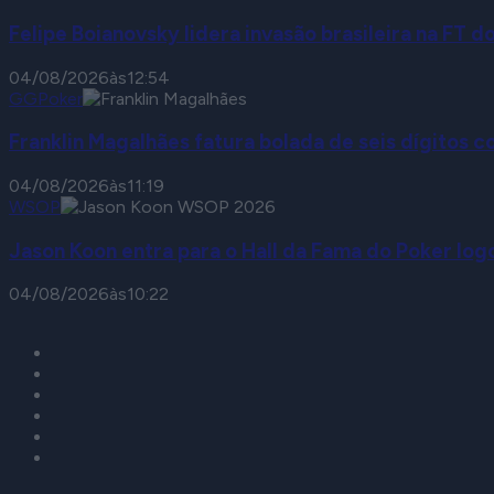
Felipe Boianovsky lidera invasão brasileira na FT
04/08/2026
às
12:54
GGPoker
Franklin Magalhães fatura bolada de seis dígitos 
04/08/2026
às
11:19
WSOP
Jason Koon entra para o Hall da Fama do Poker log
04/08/2026
às
10:22