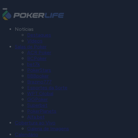
Notícias
Destaques
Vídeos
Salas de Poker
ACR Poker
BCPoker
bet7k
PokerStars
888poker
Brazino777
Esportes da Sorte
WPT Global
GGPoker
Superbet
PokerPlanets
Alfa.bet
Cobertura ao Vivo
Galeria de Imagens
Calendário