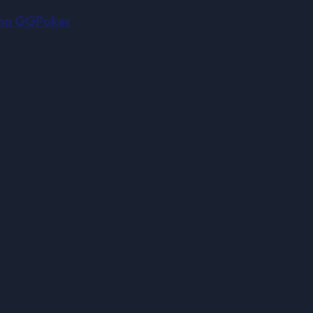
o no GGPoker