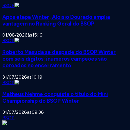
BSOP
Após etapa Winter, Aloisio Dourado amplia
vantagem no Ranking Geral do BSOP
01/08/2026
às
15:19
BSOP
Roberto Masuda se despede do BSOP Winter
com seis dígitos; inúmeros campeões são
coroados no encerramento
31/07/2026
às
10:19
BSOP
Matheus Nehme conquista o título do Mini
Championship do BSOP Winter
31/07/2026
às
09:36
BSOP