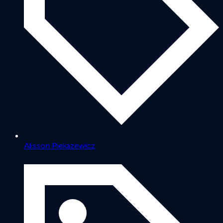
Alisson Piekazewicz