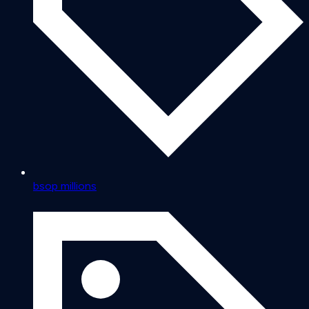
bsop millions