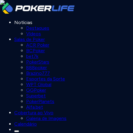
Notícias
Destaques
Vídeos
Salas de Poker
ACR Poker
BCPoker
bet7k
PokerStars
888poker
Brazino777
Esportes da Sorte
WPT Global
GGPoker
Superbet
PokerPlanets
Alfa.bet
Cobertura ao Vivo
Galeria de Imagens
Calendário