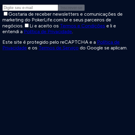
Inscrever-se
Gostaria de receber newsletters e comunicações de
marketing do PokerLife.com.br e seus parceiros de
negócios.
Li e aceito os
Termos e Condições
e li e
entendi a
Política de Privacidade
.
Este site é protegido pelo reCAPTCHA e a
Política de
Privacidade
e os
Termos de Serviço
do Google se aplicam.