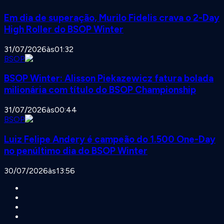
Em dia de superação, Murilo Fidelis crava o 2-Day
High Roller do BSOP Winter
31/07/2026
às
01:32
BSOP
BSOP Winter: Alisson Piekazewicz fatura bolada
milionária com título do BSOP Championship
31/07/2026
às
00:44
BSOP
Luiz Felipe Andery é campeão do 1.500 One-Day
no penúltimo dia do BSOP Winter
30/07/2026
às
13:56