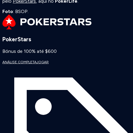
pelo
PokerStars
, aqui no
PokerLife
.
Foto
:
BSOP.
PokerStars
Bónus de 100% até $600
ANÁLISE COMPLETA
JOGAR