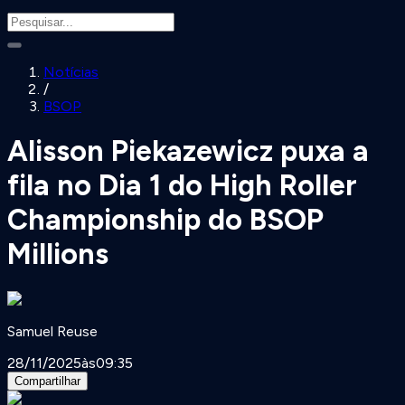
Notícias
/
BSOP
Alisson Piekazewicz puxa a
fila no Dia 1 do High Roller
Championship do BSOP
Millions
Samuel Reuse
28/11/2025
às
09:35
Compartilhar