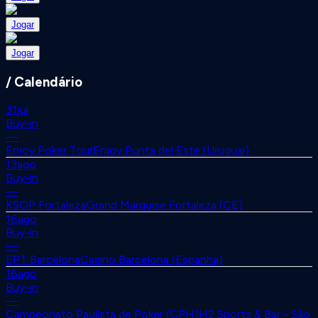
Jogar
Jogar
/ Calendário
31
jul
Buy-in
—
Enjoy Poker Tour
Enjoy Punta del Este (Uruguai)
13
ago
Buy-in
—
KSOP Fortaleza
Grand Marquise Fortaleza (CE)
16
ago
Buy-in
—
EPT Barcelona
Casino Barcelona (Espanha)
16
ago
Buy-in
—
Campeonato Paulista de Poker (CPH)
H2 Sports & Bar - São