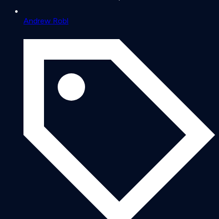
Andrew Robl