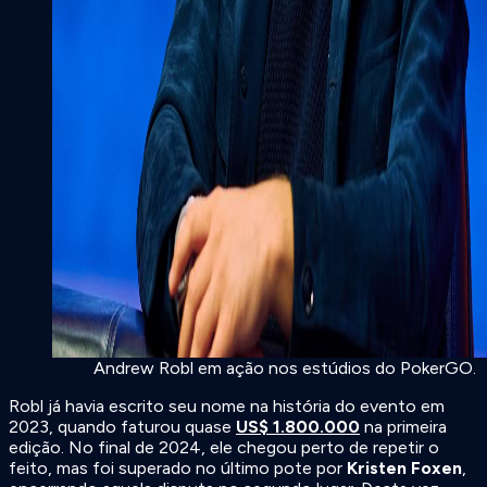
Andrew Robl em ação nos estúdios do PokerGO.
Robl
já havia escrito seu nome na história do evento em
2023, quando faturou quase
US$ 1.800.000
na primeira
edição. No final de 2024, ele chegou perto de repetir o
feito, mas foi superado no último pote por
Kristen
Foxen
,