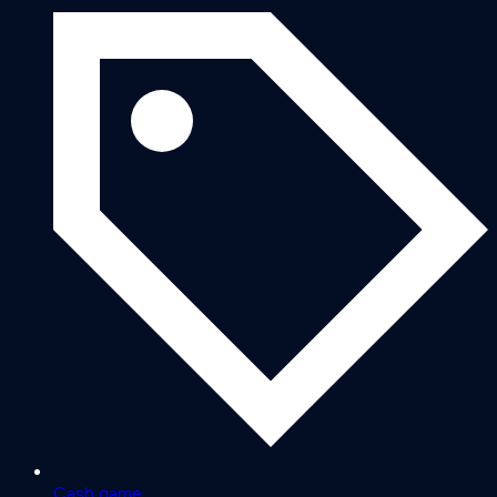
Cash game