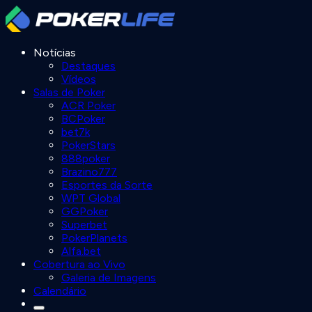
Notícias
Destaques
Vídeos
Salas de Poker
ACR Poker
BCPoker
bet7k
PokerStars
888poker
Brazino777
Esportes da Sorte
WPT Global
GGPoker
Superbet
PokerPlanets
Alfa.bet
Cobertura ao Vivo
Galeria de Imagens
Calendário