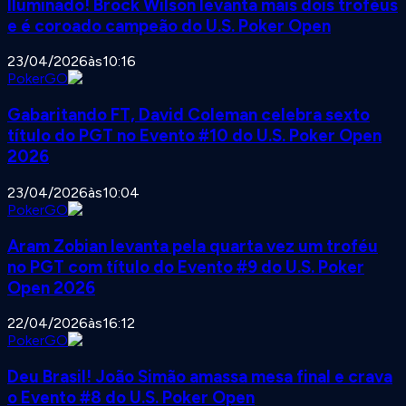
Iluminado! Brock Wilson levanta mais dois troféus
e é coroado campeão do U.S. Poker Open
23/04/2026
às
10:16
PokerGO
Gabaritando FT, David Coleman celebra sexto
título do PGT no Evento #10 do U.S. Poker Open
2026
23/04/2026
às
10:04
PokerGO
Aram Zobian levanta pela quarta vez um troféu
no PGT com título do Evento #9 do U.S. Poker
Open 2026
22/04/2026
às
16:12
PokerGO
Deu Brasil! João Simão amassa mesa final e crava
o Evento #8 do U.S. Poker Open