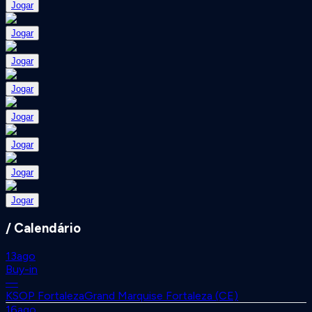
Jogar
Jogar
Jogar
Jogar
Jogar
Jogar
Jogar
Jogar
/ Calendário
13
ago
Buy-in
—
KSOP Fortaleza
Grand Marquise Fortaleza (CE)
16
ago