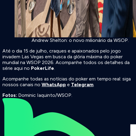
Andrew Shelton: o novo milionário da WSOP.
Até o dia 15 de julho, craques e apaixonados pelo jogo
invadem Las Vegas em busca da glória máxima do poker
mundial na WSOP 2026. Acompanhe todos os detalhes da
série aqui no
PokerLife
.
Acompanhe todas as notícias do poker em tempo real: siga
nossos canais no
WhatsApp
e
Telegram
.
Fotos:
Dominic Iaquinto/WSOP.