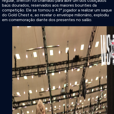
regular, Shelton foi chamado para abrir um dos cobiçados
baús dourados, reservados aos maiores bounties da
competição. Ele se tornou o 43º jogador a realizar um saque
do Gold Chest e, ao revelar o envelope milionário, explodiu
em comemoração diante dos presentes no salão.