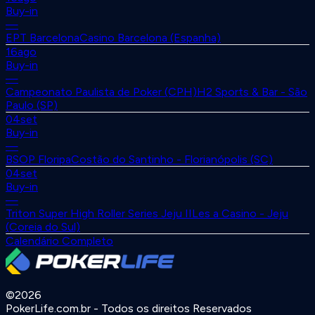
Buy-in
—
EPT Barcelona
Casino Barcelona (Espanha)
16
ago
Buy-in
—
Campeonato Paulista de Poker (CPH)
H2 Sports & Bar - São
Paulo (SP)
04
set
Buy-in
—
BSOP Floripa
Costão do Santinho - Florianópolis (SC)
04
set
Buy-in
—
Triton Super High Roller Series Jeju II
Les a Casino - Jeju
(Coreia do Sul)
Calendário Completo
©
2026
PokerLife.com.br - Todos os direitos Reservados