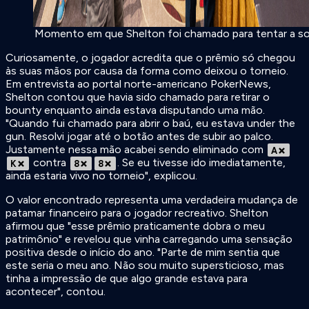
Momento em que Shelton foi chamado para tentar a so
Curiosamente, o jogador acredita que o prêmio só chegou
às suas mãos por causa da forma como deixou o torneio.
Em entrevista ao portal norte-americano
PokerNews
,
Shelton contou que havia sido chamado para retirar o
bounty enquanto ainda estava disputando uma mão.
"Quando fui chamado para abrir o baú, eu estava under the
gun. Resolvi jogar até o botão antes de subir ao palco.
Justamente nessa mão acabei sendo eliminado com
A
contra
. Se eu tivesse ido imediatamente,
K
8
8
ainda estaria vivo no torneio"
, explicou.
O valor encontrado representa uma verdadeira mudança de
patamar financeiro para o jogador recreativo. Shelton
afirmou que
"esse prêmio praticamente dobra o meu
patrimônio"
e revelou que vinha carregando uma sensação
positiva desde o início do ano. "
Parte de mim sentia que
este seria o meu ano. Não sou muito supersticioso, mas
tinha a impressão de que algo grande estava para
acontecer"
, contou.