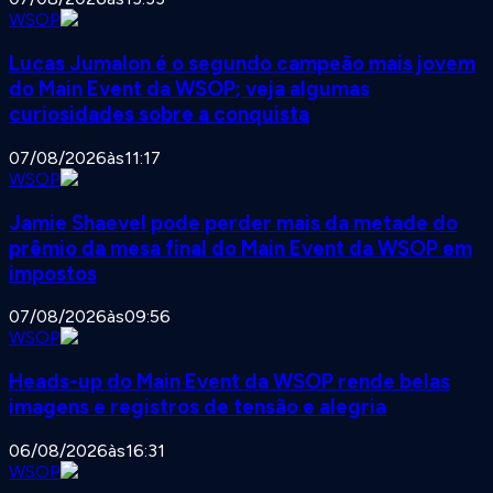
WSOP
Lucas Jumalon é o segundo campeão mais jovem
do Main Event da WSOP; veja algumas
curiosidades sobre a conquista
07/08/2026
às
11:17
WSOP
Jamie Shaevel pode perder mais da metade do
prêmio da mesa final do Main Event da WSOP em
impostos
07/08/2026
às
09:56
WSOP
Heads-up do Main Event da WSOP rende belas
imagens e registros de tensão e alegria
06/08/2026
às
16:31
WSOP