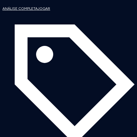
ANÁLISE COMPLETA
JOGAR