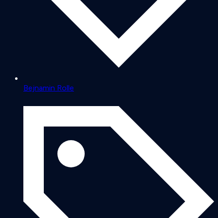
Bejnamin Rolle