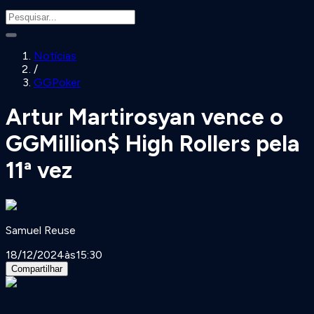
Notícias
/
GGPoker
Artur Martirosyan vence o
GGMillion$ High Rollers pela
11ª vez
Samuel Reuse
18/12/2024
às
15:30
Compartilhar