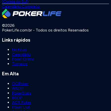
(Coreia do Sul)
Calendário Completo
©
2026
PokerLife.com.br - Todos os direitos Reservados
Links rápidos
Notícias
Calendário
Poker Online
Torneios
Em Alta
GGPoker
WSOP
PokerStars
BSOP
ACR Poker
Poker Live