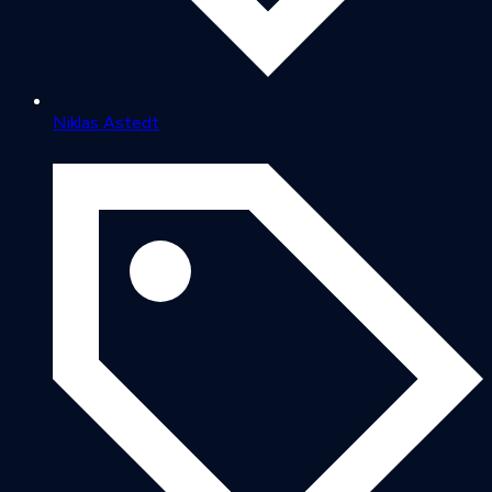
Niklas Astedt