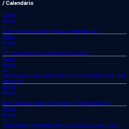
/ Calendário
13
ago
Buy-in
—
KSOP Fortaleza
Grand Marquise Fortaleza (CE)
16
ago
Buy-in
—
EPT Barcelona
Casino Barcelona (Espanha)
16
ago
Buy-in
—
Campeonato Paulista de Poker (CPH)
H2 Sports & Bar - São
Paulo (SP)
04
set
Buy-in
—
BSOP Floripa
Costão do Santinho - Florianópolis (SC)
04
set
Buy-in
—
Triton Super High Roller Series Jeju II
Les a Casino - Jeju