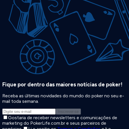
Fique por dentro das maiores notícias de poker!
Receba as últimas novidades do mundo do poker no seu e-
mail toda semana.
Inscrever-se
Gostaria de receber newsletters e comunicações de
marketing do PokerLife.com.br e seus parceiros de
negócios.
Li e aceito os
Termos e Condições
e li e