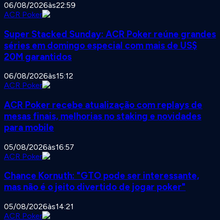
06/08/2026
às
22:59
ACR Poker
Super Stacked Sunday: ACR Poker reúne grandes
séries em domingo especial com mais de US$
20M garantidos
06/08/2026
às
15:12
ACR Poker
ACR Poker recebe atualização com replays de
mesas finais, melhorias no staking e novidades
para mobile
05/08/2026
às
16:57
ACR Poker
Chance Kornuth: "GTO pode ser interessante,
mas não é o jeito divertido de jogar poker"
05/08/2026
às
14:21
ACR Poker