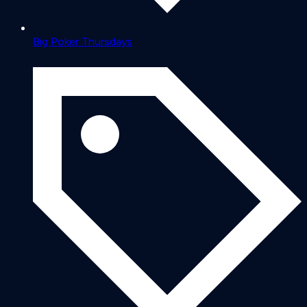
Big Poker Thursdays