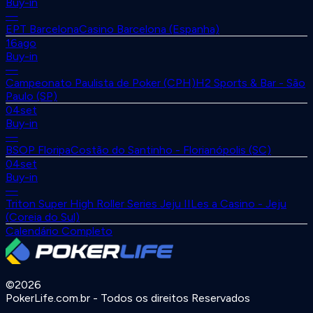
Buy-in
—
EPT Barcelona
Casino Barcelona (Espanha)
16
ago
Buy-in
—
Campeonato Paulista de Poker (CPH)
H2 Sports & Bar - São
Paulo (SP)
04
set
Buy-in
—
BSOP Floripa
Costão do Santinho - Florianópolis (SC)
04
set
Buy-in
—
Triton Super High Roller Series Jeju II
Les a Casino - Jeju
(Coreia do Sul)
Calendário Completo
©
2026
PokerLife.com.br - Todos os direitos Reservados