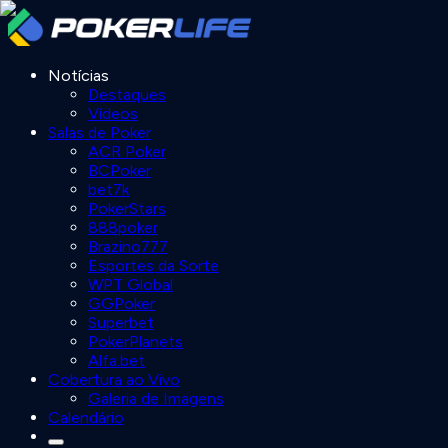
Notícias
Destaques
Vídeos
Salas de Poker
ACR Poker
BCPoker
bet7k
PokerStars
888poker
Brazino777
Esportes da Sorte
WPT Global
GGPoker
Superbet
PokerPlanets
Alfa.bet
Cobertura ao Vivo
Galeria de Imagens
Calendário