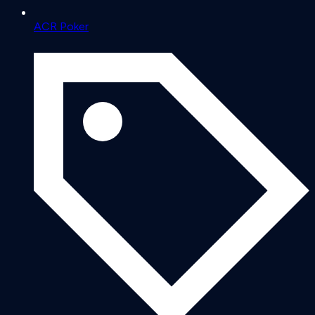
ACR Poker