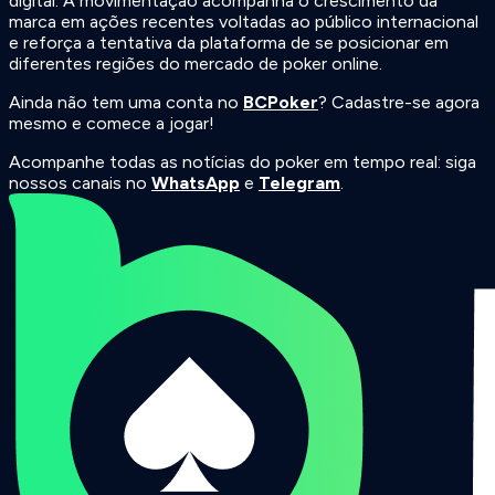
digital. A movimentação acompanha o crescimento da
marca em ações recentes voltadas ao público internacional
e reforça a tentativa da plataforma de se posicionar em
diferentes regiões do mercado de poker online.
Ainda não tem uma conta no
BCPoker
? Cadastre-se agora
mesmo e comece a jogar!
Acompanhe todas as notícias do poker em tempo real: siga
nossos canais no
WhatsApp
e
Telegram
.