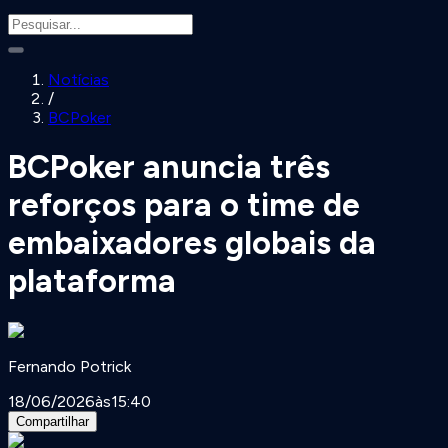
Notícias
/
BCPoker
BCPoker anuncia três
reforços para o time de
embaixadores globais da
plataforma
Fernando Potrick
18/06/2026
às
15:40
Compartilhar