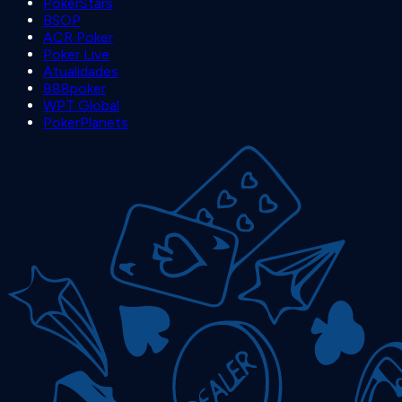
PokerStars
BSOP
ACR Poker
Poker Live
Atualidades
888poker
WPT Global
PokerPlanets