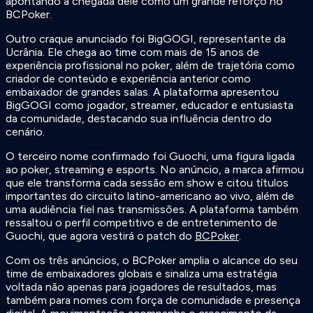
apontando a chegada dele como
um grande reforço
no
BCPoker.
Outro
craque
anunciado foi BigGOGI, representante da
Ucrânia.
Ele
chega ao time com mais de 15 anos de
experiência profissional no poker, além de trajetória como
criador de conteúdo e experiência anterior como
embaixador de grandes salas. A plataforma apresentou
BigGOGI como jogador, streamer, educador e
entusiasta
d
a
comunidade, destacando sua influência dentro do
cenário.
O terceiro nome confirmado foi Guochi, uma figura ligada
ao poker, streaming e
e
sports. No anúncio, a marca afirmou
que ele transforma cada sessão em show e citou títulos
importantes do circuito latino-americano ao vivo, além de
uma audiência fiel nas transmissões. A plataforma também
ressaltou o perfil competitivo e de entretenimento de
Guochi,
que
agora vesti
rá
o patch do
BCPoker
.
Com os três anúncios, o BCPoker amplia o alcance do seu
time de embaixadores globais e sinaliza uma estratégia
voltada não apenas para jogadores de resultados, mas
também para nomes com força de comunidade e presença