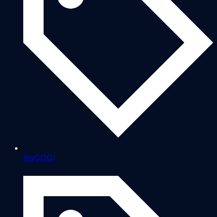
BigGOGI