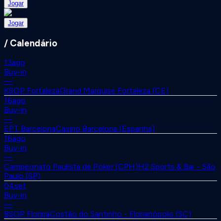
Jogar
Jogar
/ Calendário
13
ago
Buy-in
—
KSOP Fortaleza
Grand Marquise Fortaleza (CE)
16
ago
Buy-in
—
EPT Barcelona
Casino Barcelona (Espanha)
16
ago
Buy-in
—
Campeonato Paulista de Poker (CPH)
H2 Sports & Bar - São
Paulo (SP)
04
set
Buy-in
—
BSOP Floripa
Costão do Santinho - Florianópolis (SC)