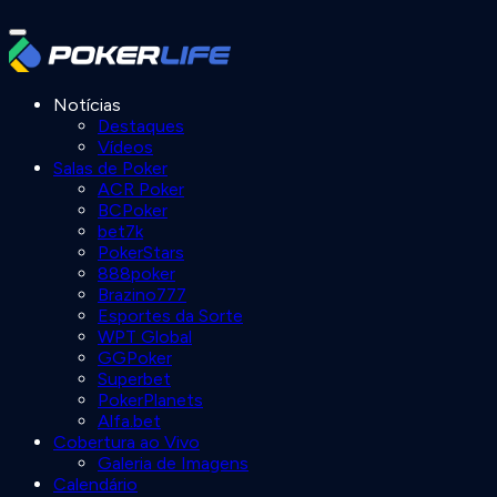
Notícias
Destaques
Vídeos
Salas de Poker
ACR Poker
BCPoker
bet7k
PokerStars
888poker
Brazino777
Esportes da Sorte
WPT Global
GGPoker
Superbet
PokerPlanets
Alfa.bet
Cobertura ao Vivo
Galeria de Imagens
Calendário