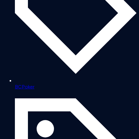
BCPoker