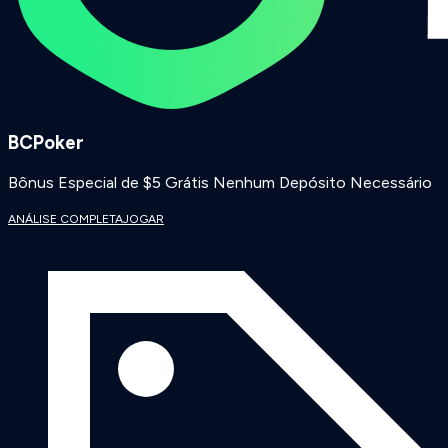
BCPoker
Bônus Especial de $5 Grátis Nenhum Depósito Necessário
ANÁLISE COMPLETA
JOGAR