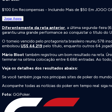
$100 Em Recompensas - Incluindo Mais de $50 Em JOGO G
Jogar
Agora
Diferentemente da reta anterior
, a última segunda-feira (
garantiu uma grande performance ao conquistar o título do US
O torneio vencido pelo protagonista brasileiro reuniu 578 in
embolsou
US$ 44.219
pelo título, enquanto outros 64 joga
Mário Bloot
também registrou um bom resultado na reta. Úni
terminar na sétima colocação entre 6.686 entradas. Ao todo,
Veja os detalhes dos resultados abaixo:
Se você também joga nos principais sites de poker do mundo 
Acompanhe todas as notícias do poker em tempo real: siga 
Foto:
GGPoker.