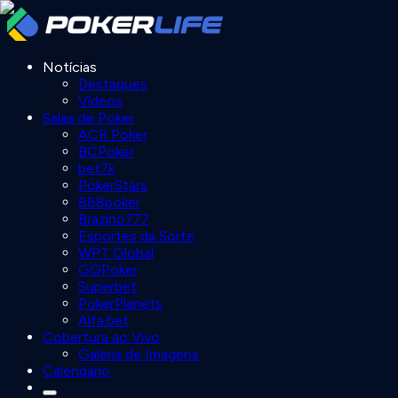
Notícias
Destaques
Vídeos
Salas de Poker
ACR Poker
BCPoker
bet7k
PokerStars
888poker
Brazino777
Esportes da Sorte
WPT Global
GGPoker
Superbet
PokerPlanets
Alfa.bet
Cobertura ao Vivo
Galeria de Imagens
Calendário