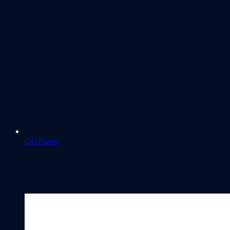
GGPoker