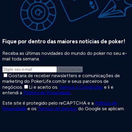
Fique por dentro das maiores notícias de poker!
Receba as últimas novidades do mundo do poker no seu e-
mail toda semana.
Inscrever-se
Gostaria de receber newsletters e comunicações de
marketing do PokerLife.com.br e seus parceiros de
negócios.
Li e aceito os
Termos e Condições
e li e
entendi a
Política de Privacidade
.
Este site é protegido pelo reCAPTCHA e a
Política de
Privacidade
e os
Termos de Serviço
do Google se aplicam.