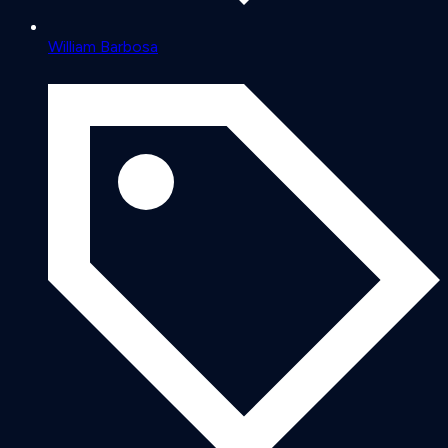
William Barbosa