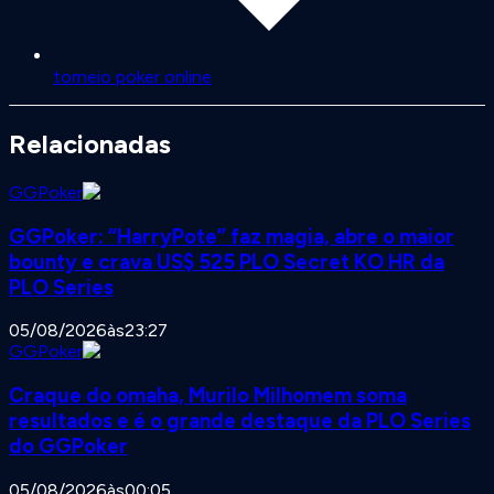
torneio poker online
Relacionadas
GGPoker
GGPoker: “HarryPote” faz magia, abre o maior
bounty e crava US$ 525 PLO Secret KO HR da
PLO Series
05/08/2026
às
23:27
GGPoker
Craque do omaha, Murilo Milhomem soma
resultados e é o grande destaque da PLO Series
do GGPoker
05/08/2026
às
00:05