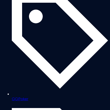
GGPoker