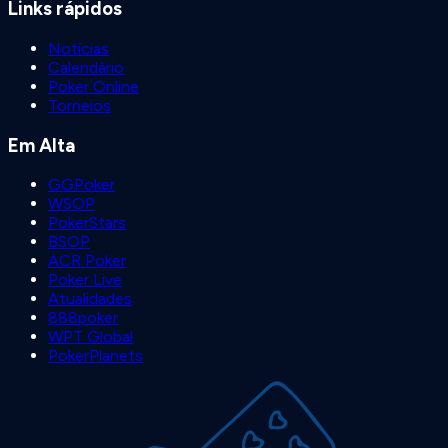
Links rápidos
Notícias
Calendário
Poker Online
Torneios
Em Alta
GGPoker
WSOP
PokerStars
BSOP
ACR Poker
Poker Live
Atualidades
888poker
WPT Global
PokerPlanets