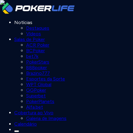
Notícias
Destaques
Vídeos
Salas de Poker
ACR Poker
BCPoker
bet7k
PokerStars
888poker
Brazino777
Esportes da Sorte
WPT Global
GGPoker
Superbet
PokerPlanets
Alfa.bet
Cobertura ao Vivo
Galeria de Imagens
Calendário