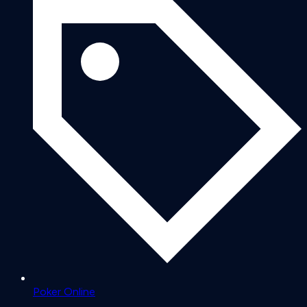
Poker Online