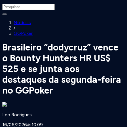
Notícias
/
GGPoker
Brasileiro “dodycruz” vence
o Bounty Hunters HR US$
525 e se junta aos
destaques da segunda-feira
no GGPoker
Leo Rodrigues
16/06/2026
às
10:09