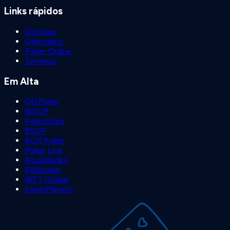
Links rápidos
Notícias
Calendário
Poker Online
Torneios
Em Alta
GGPoker
WSOP
PokerStars
BSOP
ACR Poker
Poker Live
Atualidades
888poker
WPT Global
PokerPlanets