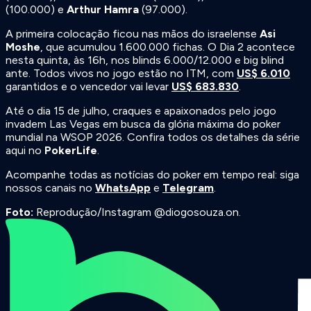
(100.000) e
Arthur Hamra
(97.000).
A primeira colocação ficou nas mãos do israelense
Asi
Moshe
, que acumulou 1.600.000 fichas. O Dia 2 acontece
nesta quinta, às 16h, nos blinds 6.000/12.000 e big blind
ante. Todos vivos no jogo estão no ITM, com
US$ 6.010
garantidos e o vencedor vai levar
US$ 683.830
.
Até o dia 15 de julho, craques e apaixonados pelo jogo
invadem Las Vegas em busca da glória máxima do poker
mundial na WSOP 2026. Confira todos os detalhes da série
aqui no
PokerLife
.
Acompanhe todas as notícias do poker em tempo real: siga
nossos canais no
WhatsApp
e
Telegram
.
Foto:
Reprodução/Instagram @diogosouza.on.