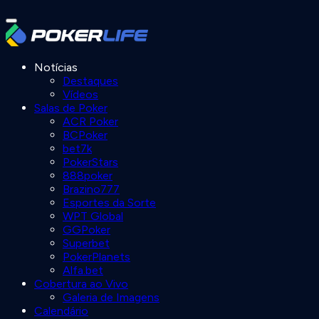
Notícias
Destaques
Vídeos
Salas de Poker
ACR Poker
BCPoker
bet7k
PokerStars
888poker
Brazino777
Esportes da Sorte
WPT Global
GGPoker
Superbet
PokerPlanets
Alfa.bet
Cobertura ao Vivo
Galeria de Imagens
Calendário