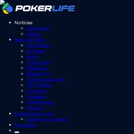
Notícias
Destaques
Vídeos
Salas de Poker
ACR Poker
BCPoker
bet7k
PokerStars
888poker
Brazino777
Esportes da Sorte
WPT Global
GGPoker
Superbet
PokerPlanets
Alfa.bet
Cobertura ao Vivo
Galeria de Imagens
Calendário