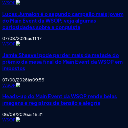
WSOP
Lucas Jumalon é o segundo campeão mais jovem
do Main Event da WSOP; veja algumas
curiosidades sobre a conquista
07/08/2026
às
11:17
WSOP
Jamie Shaevel pode perder mais da metade do
prêmio da mesa final do Main Event da WSOP em
impostos
07/08/2026
às
09:56
WSOP
Heads-up do Main Event da WSOP rende belas
imagens e registros de tensão e alegria
06/08/2026
às
16:31
WSOP