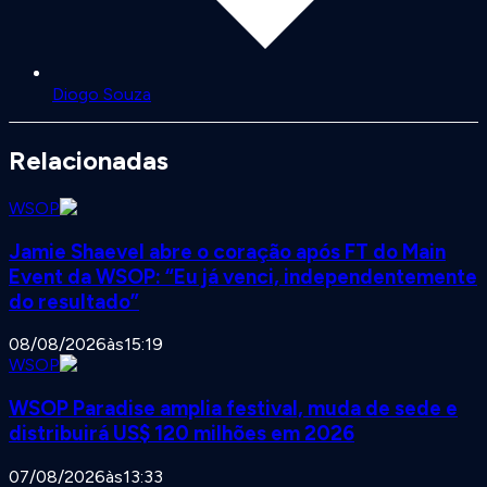
Diogo Souza
Relacionadas
WSOP
Jamie Shaevel abre o coração após FT do Main
Event da WSOP: “Eu já venci, independentemente
do resultado”
08/08/2026
às
15:19
WSOP
WSOP Paradise amplia festival, muda de sede e
distribuirá US$ 120 milhões em 2026
07/08/2026
às
13:33