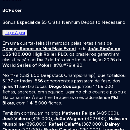
BCPoker
Bônus Especial de $5 Grátis Nenhum Depósito Necessário
Jogar
Agora
Em uma quarta-feira (1) marcada pelas retas finais de
Dennys Ramos no Mini Main Event
e de
João Simão do
US$ 100.000 High Roller PLO
, os brasileiros garantiram
classificação ao Dia 2 de três eventos da edição 2026 da
World Series of Poker
: #78,#79 e 80.
No #78 (US$ 600 Deepstack Championship), que totalizou
5.177 entradas, 556 concorrentes passaram de fase, dos
quais 11 são brazucas.
Diogo Souza
juntou 1.169.000
fichas, apareceu em segundo lugar no chip count e puxou a
fila canarinho. À sua frente apenas o estadunidense
Md
Bikas
, com 1.415.000 fichas.
Também continuam na briga
Matheus Felipe
(485.000),
José Valerio
(415.000),
João Wagner
(402.000),
Halisson
Mussoline
(396.000),
Rafael Caiaffa
(367.000),
Dalrey
Queiroz
(301.000),
Pedro Cavalieri
(261.000),
Leonardo