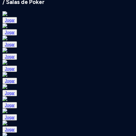
/ Salas de Poker
Jogar
Jogar
Jogar
Jogar
Jogar
Jogar
Jogar
Jogar
Jogar
Jogar