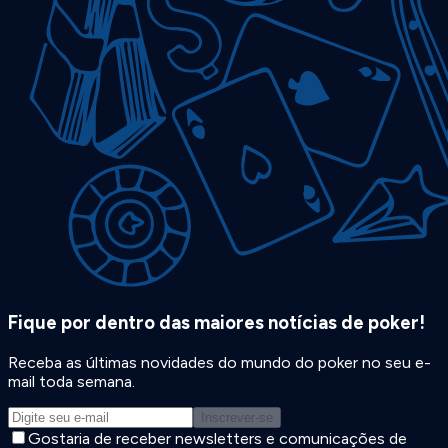
Fique por dentro das maiores notícias de poker!
Receba as últimas novidades do mundo do poker no seu e-
mail toda semana.
Inscrever-se
Gostaria de receber newsletters e comunicações de