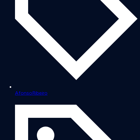
AfonsoRibeiro