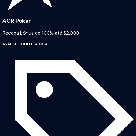
ACR Poker
Receba bónus de 100% até $2.000
ANÁLISE COMPLETA
JOGAR