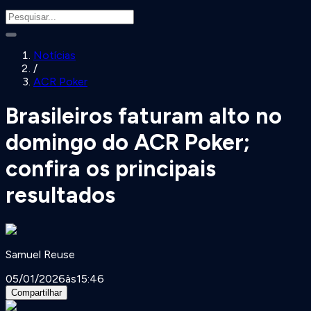
Notícias
/
ACR Poker
Brasileiros faturam alto no
domingo do ACR Poker;
confira os principais
resultados
Samuel Reuse
05/01/2026
às
15:46
Compartilhar