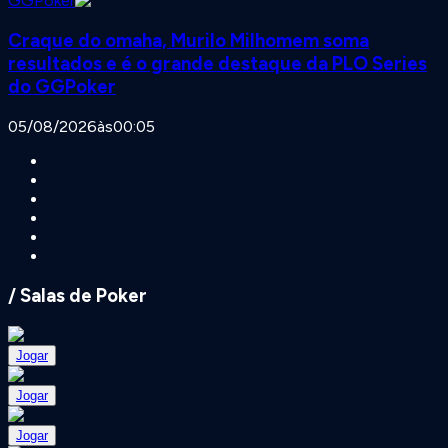
GGPoker
Craque do omaha, Murilo Milhomem soma
resultados e é o grande destaque da PLO Series
do GGPoker
05/08/2026
às
00:05
/ Salas de Poker
Jogar
Jogar
Jogar