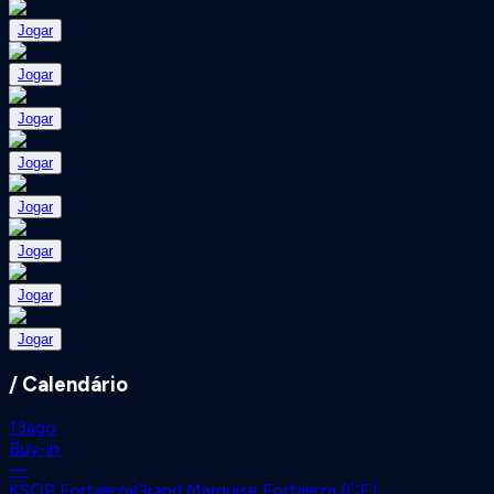
Jogar
Jogar
Jogar
Jogar
Jogar
Jogar
Jogar
Jogar
/ Calendário
13
ago
Buy-in
—
KSOP Fortaleza
Grand Marquise Fortaleza (CE)