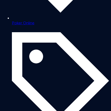
Poker Online