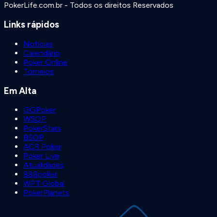
PokerLife.com.br - Todos os direitos Reservados
Links rápidos
Notícias
Calendário
Poker Online
Torneios
Em Alta
GGPoker
WSOP
PokerStars
BSOP
ACR Poker
Poker Live
Atualidades
888poker
WPT Global
PokerPlanets