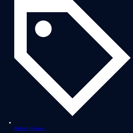
Rafael Moraes