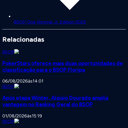
BSOP One Neymar Jr. Edition 2025
Relacionadas
BSOP
PokerStars oferece mais duas oportunidades de
classificação para o BSOP Floripa
06/08/2026
às
14:01
BSOP
Após etapa Winter, Aloisio Dourado amplia
vantagem no Ranking Geral do BSOP
01/08/2026
às
15:19
BSOP