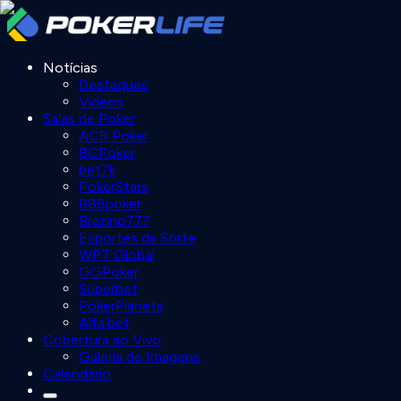
Notícias
Destaques
Vídeos
Salas de Poker
ACR Poker
BCPoker
bet7k
PokerStars
888poker
Brazino777
Esportes da Sorte
WPT Global
GGPoker
Superbet
PokerPlanets
Alfa.bet
Cobertura ao Vivo
Galeria de Imagens
Calendário