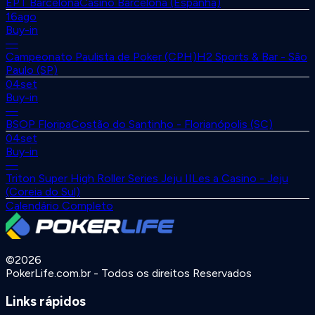
EPT Barcelona
Casino Barcelona (Espanha)
16
ago
Buy-in
—
Campeonato Paulista de Poker (CPH)
H2 Sports & Bar - São
Paulo (SP)
04
set
Buy-in
—
BSOP Floripa
Costão do Santinho - Florianópolis (SC)
04
set
Buy-in
—
Triton Super High Roller Series Jeju II
Les a Casino - Jeju
(Coreia do Sul)
Calendário Completo
©
2026
PokerLife.com.br - Todos os direitos Reservados
Links rápidos