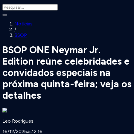
Notícias
/
BSOP
BSOP ONE Neymar Jr.
Edition reúne celebridades e
convidados especiais na
próxima quinta-feira; veja os
detalhes
Leo Rodrigues
16/12/2025
às
12:16