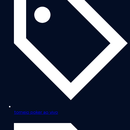
torneio poker ao vivo