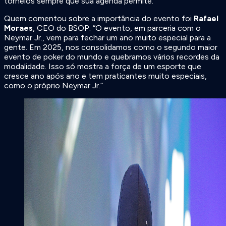
torneios sempre que sua agenda permite.
Quem comentou sobre a importância do evento foi
Rafael
Moraes
, CEO do BSOP.
“O evento, em parceria com o
Neymar Jr., vem para fechar um ano muito especial para a
gente. Em 2025, nos consolidamos como o segundo maior
evento de poker do mundo e quebramos vários recordes da
modalidade. Isso só mostra a força de um esporte que
cresce ano após ano e tem praticantes muito especiais,
como o próprio Neymar Jr.”