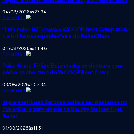
registra ótimo resultado na terça do PokerStars
04/08/2026
às
23:34
PokerStars
“Luis poke187” crava o WCOOP Boot Camp #04-
L e brilha na segunda-feira do PokerStars
04/08/2026
às
14:46
PokerStars
PokerStars: Felipe Boianovsky se destaca com
pódio na abertura do WCOOP Boot Camp
03/08/2026
às
03:34
PokerStars
Imparável! Luan Barbosa volta a ser destaque no
PokerStars com vitória no Bounty Builder High
Roller
01/08/2026
às
11:51