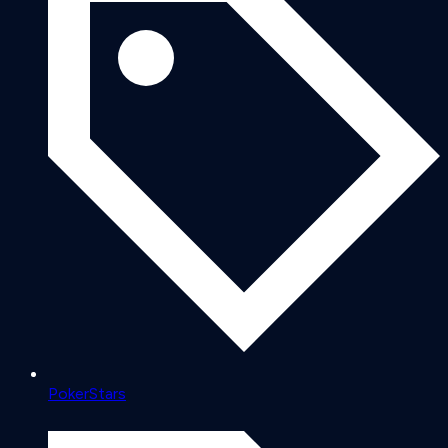
PokerStars