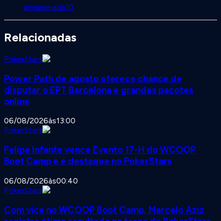
almapenada10
Relacionadas
PokerStars
Power Path de agosto oferece chance de
disputar o EPT Barcelona e grandes pacotes
online
06/08/2026
às
13:00
PokerStars
Felipe Infante vence Evento 17-H do WCOOP
Boot Camp e é destaque no PokerStars
06/08/2026
às
00:40
PokerStars
Com vice no WCOOP Boot Camp, Marcelo Aziz