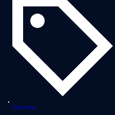
Poker Online