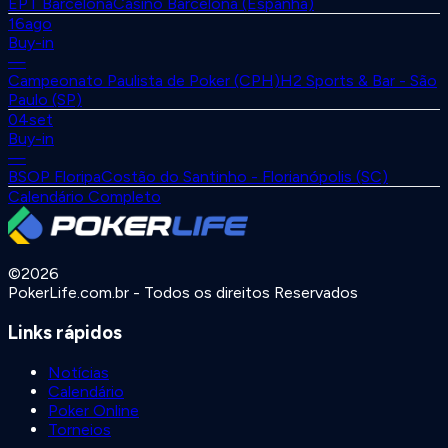
EPT Barcelona
Casino Barcelona (Espanha)
16
ago
Buy-in
—
Campeonato Paulista de Poker (CPH)
H2 Sports & Bar - São
Paulo (SP)
04
set
Buy-in
—
BSOP Floripa
Costão do Santinho - Florianópolis (SC)
Calendário Completo
©
2026
PokerLife.com.br - Todos os direitos Reservados
Links rápidos
Notícias
Calendário
Poker Online
Torneios