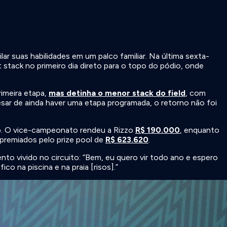
lar suas habilidades em um palco familiar. Na última sexta-
t stack no primeiro dia direto para o topo do pódio, onde
rimeira etapa,
mas detinha o menor stack do field
, com
sar de ainda haver uma etapa programada, o retorno não foi
. O vice-campeonato rendeu a Rizzo
R$ 190.000
, enquanto
premiados pelo prize pool de
R$ 623.620
.
to vivido no circuito:
“Bem, eu quero vir todo ano e espero
o na piscina e na praia [risos].”