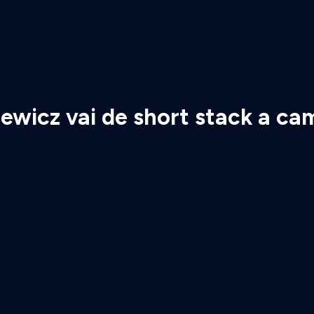
wicz vai de short stack a ca