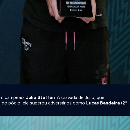
 um campeão:
Julio Steffen
. A cravada de Julio, que
o do pódio, ele superou adversários como
Lucas Bandeira
(2º