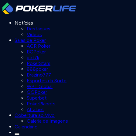
Notícias
Destaques
Vídeos
Salas de Poker
ACR Poker
BCPoker
bet7k
PokerStars
888poker
Brazino777
Esportes da Sorte
WPT Global
GGPoker
Superbet
PokerPlanets
Alfa.bet
Cobertura ao Vivo
Galeria de Imagens
Calendário