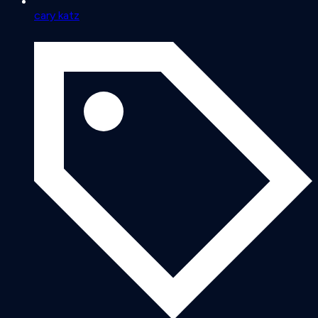
cary katz