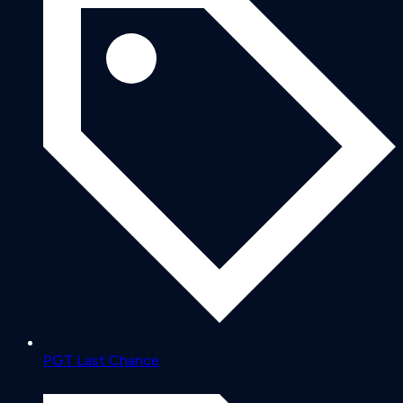
PGT Last Chance