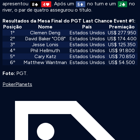
apresentou
. Após um
no turn e um
no
8
4
5
J
river, o par de quatro assegurou o título.
Resultados da Mesa Final do PGT Last Chance Event #1:
Posição
Nome
País
Premiação
1º
Clemen Deng
Estados Unidos
US$ 277.950
2º
David Baker "ODB"
Estados Unidos
US$ 174.400
3º
Jesse Lonis
Estados Unidos
US$ 125.350
4º
Phil Hellmuth
Estados Unidos
US$ 91.800
5º
Cary Katz
Estados Unidos
US$ 70.850
6º
Matthew Wantman
Estados Unidos
US$ 54.500
Foto:
PGT.
PokerPlanets