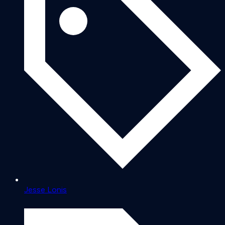
Jesse Lonis