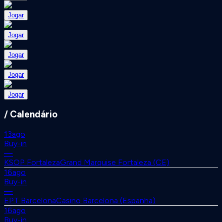
Jogar
Jogar
Jogar
Jogar
Jogar
/ Calendário
13
ago
Buy-in
—
KSOP Fortaleza
Grand Marquise Fortaleza (CE)
16
ago
Buy-in
—
EPT Barcelona
Casino Barcelona (Espanha)
16
ago
Buy-in