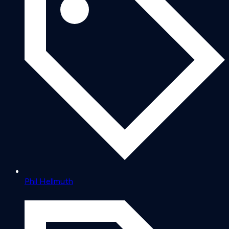
Phil Hellmuth