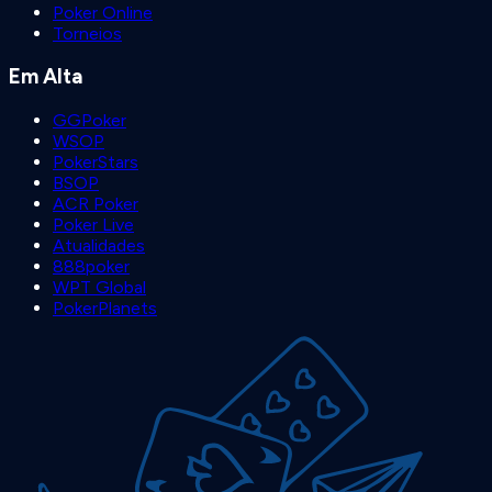
Poker Online
Torneios
Em Alta
GGPoker
WSOP
PokerStars
BSOP
ACR Poker
Poker Live
Atualidades
888poker
WPT Global
PokerPlanets