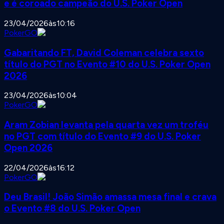
e é coroado campeão do U.S. Poker Open
23/04/2026
às
10:16
PokerGO
Gabaritando FT, David Coleman celebra sexto
título do PGT no Evento #10 do U.S. Poker Open
2026
23/04/2026
às
10:04
PokerGO
Aram Zobian levanta pela quarta vez um troféu
no PGT com título do Evento #9 do U.S. Poker
Open 2026
22/04/2026
às
16:12
PokerGO
Deu Brasil! João Simão amassa mesa final e crava
o Evento #8 do U.S. Poker Open