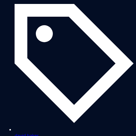
david baker