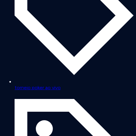
torneio poker ao vivo