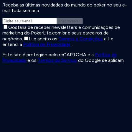
Receba as últimas novidades do mundo do poker no seu e-
mail toda semana.
Inscrever-se
Gostaria de receber newsletters e comunicações de
marketing do PokerLife.com.br e seus parceiros de
negócios.
Li e aceito os
Termos e Condições
e li e
entendi a
Política de Privacidade
.
Este site é protegido pelo reCAPTCHA e a
Política de
Privacidade
e os
Termos de Serviço
do Google se aplicam.