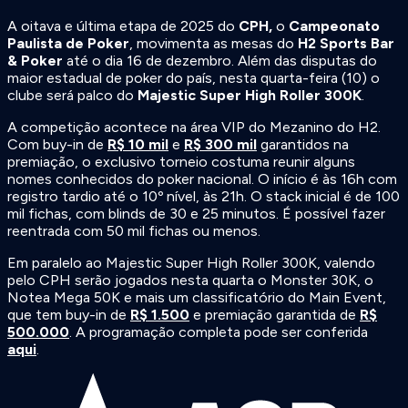
A oitava e última etapa de 2025 do
CPH,
o
Campeonato
Paulista de Poker
, movimenta as mesas do
H2 Sports Bar
& Poker
até o dia 16 de dezembro. Além das disputas do
maior estadual de poker do país, nesta quarta-feira (10) o
clube será palco do
Majestic Super High Roller 300K
.
A competição acontece na área VIP do Mezanino do H2.
Com buy-in de
R$ 10 mil
e
R$ 300 mil
garantidos na
premiação, o exclusivo torneio costuma reunir alguns
nomes conhecidos do poker nacional. O início é às 16h com
registro tardio até o 10º nível, às 21h. O stack inicial é de 100
mil fichas, com blinds de 30 e 25 minutos. É possível fazer
reentrada com 50 mil fichas ou menos.
Em paralelo ao Majestic Super High Roller 300K, valendo
pelo CPH serão jogados nesta quarta o Monster 30K, o
Notea Mega 50K e mais um classificatório do Main Event,
que tem buy-in de
R$ 1.500
e premiação garantida de
R$
500.000
. A programação completa pode ser conferida
aqui
.