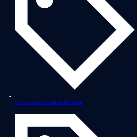
Campeonato Paulista de Poker