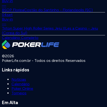
Buy-in
—
BSOP Floripa
Costão do Santinho - Florianópolis (SC)
04
set
Buy-in
—
Triton Super High Roller Series Jeju II
Les a Casino - Jeju
(Coreia do Sul)
Calendário Completo
©
2026
PokerLife.com.br - Todos os direitos Reservados
Links rápidos
Notícias
Calendário
Poker Online
Torneios
Em Alta