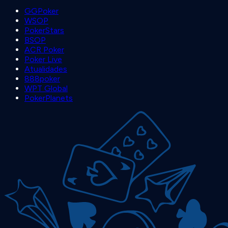
GGPoker
WSOP
PokerStars
BSOP
ACR Poker
Poker Live
Atualidades
888poker
WPT Global
PokerPlanets