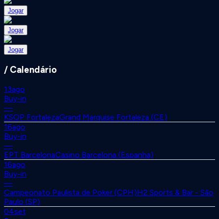
Jogar
Jogar
Jogar
/ Calendário
13
ago
Buy-in
—
KSOP Fortaleza
Grand Marquise Fortaleza (CE)
16
ago
Buy-in
—
EPT Barcelona
Casino Barcelona (Espanha)
16
ago
Buy-in
—
Campeonato Paulista de Poker (CPH)
H2 Sports & Bar - São
Paulo (SP)
04
set