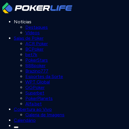
Notícias
Destaques
Vídeos
Salas de Poker
ACR Poker
BCPoker
bet7k
PokerStars
888poker
Brazino777
Esportes da Sorte
WPT Global
GGPoker
Superbet
PokerPlanets
Alfa.bet
Cobertura ao Vivo
Galeria de Imagens
Calendário