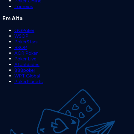
Poker Online
Torneios
Em Alta
GGPoker
WSOP
PokerStars
BSOP
ACR Poker
Poker Live
Atualidades
888poker
WPT Global
PokerPlanets