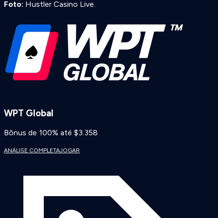
Foto:
Hustler Casino Live.
WPT Global
Bônus de 100% até $3.358
ANÁLISE COMPLETA
JOGAR