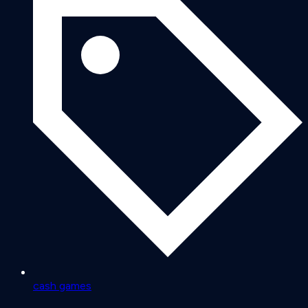
cash games