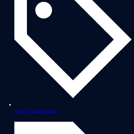
Hustler Casino Live