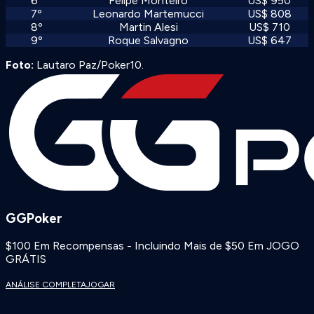
6º
Felipe Monteiro
US$ 950
7º
Leonardo Martemucci
US$ 808
8º
Martin Alesi
US$ 710
9º
Roque Salvagno
US$ 647
Foto:
Lautaro Paz/Poker10.
GGPoker
$100 Em Recompensas - Incluindo Mais de $50 Em JOGO
GRÁTIS
ANÁLISE COMPLETA
JOGAR