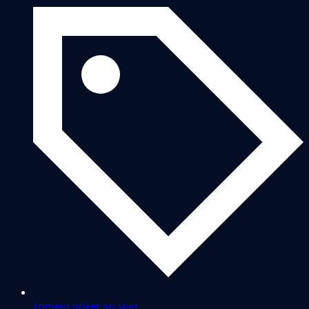
torneio poker ao vivo