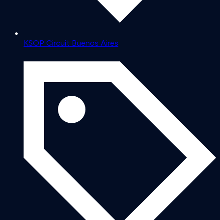
KSOP Circuit Buenos Aires