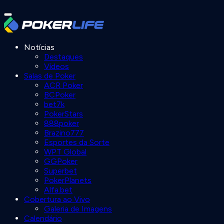
Notícias
Destaques
Vídeos
Salas de Poker
ACR Poker
BCPoker
bet7k
PokerStars
888poker
Brazino777
Esportes da Sorte
WPT Global
GGPoker
Superbet
PokerPlanets
Alfa.bet
Cobertura ao Vivo
Galeria de Imagens
Calendário