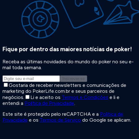
Fique por dentro das maiores notícias de poker!
Receba as últimas novidades do mundo do poker no seu e-
mail toda semana.
Inscrever-se
Gostaria de receber newsletters e comunicações de
marketing do PokerLife.com.br e seus parceiros de
negócios.
Li e aceito os
Termos e Condições
e li e
entendi a
Política de Privacidade
.
Este site é protegido pelo reCAPTCHA e a
Política de
Privacidade
e os
Termos de Serviço
do Google se aplicam.