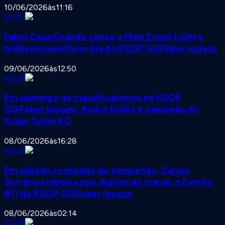
10/06/2026
às
11:16
KSOP
Fabio Casa Grande vence o Main Event Light e
brilha no penúltimo dia do KSOP GGPoker Iguazú
09/06/2026
às
12:50
KSOP
Em domingo de classificatórios no KSOP
GGPoker Iguazú, André Kollet é campeão do
Kings Turbo KO
08/06/2026
às
16:28
KSOP
Em sábado recheado de campeões, Carlos
Serrano embolsa seis dígitos ao cravar o Evento
#11 do KSOP GGPoker Iguazú
08/06/2026
às
02:14
KSOP