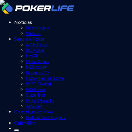
Notícias
Destaques
Vídeos
Salas de Poker
ACR Poker
BCPoker
bet7k
PokerStars
888poker
Brazino777
Esportes da Sorte
WPT Global
GGPoker
Superbet
PokerPlanets
Alfa.bet
Cobertura ao Vivo
Galeria de Imagens
Calendário