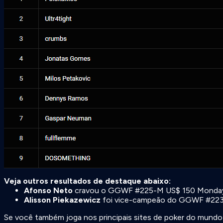
Veja outros resultados de destaque abaixo:
Afonso Neto
cravou o GGWF #225-M US$ 150 Monday
Alisson Piekazewicz
foi vice-campeão do GGWF #223-
Se você também joga nos principais sites de poker do mundo 