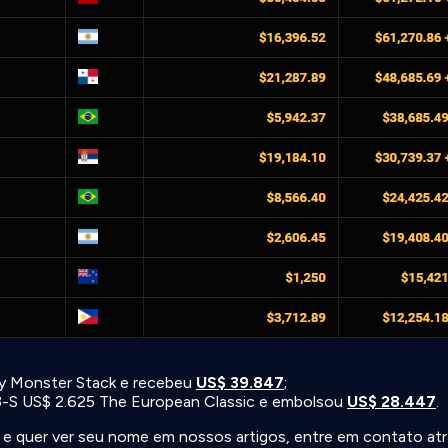
 Monster Stack e recebeu
US$ 39.847
;
S US$ 2.625 The European Classic e embolsou
US$ 28.447
.
e quer ver seu nome em nossos artigos, entre em contato atra