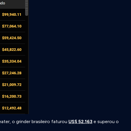
r, o grinder brasileiro faturou
US$ 52.163
e superou o