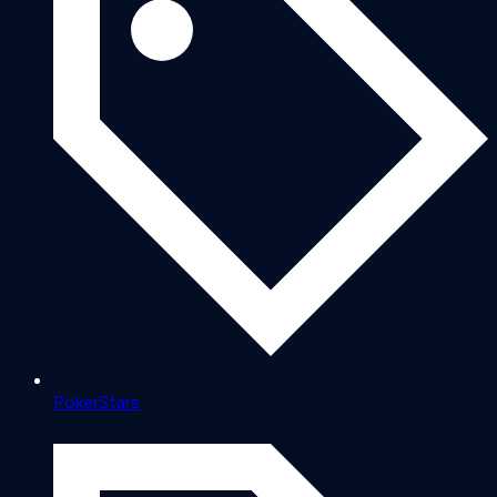
PokerStars