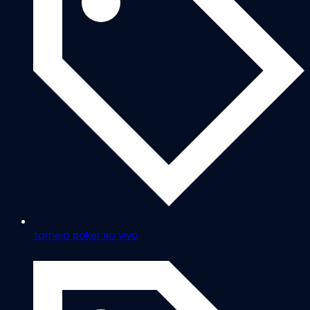
torneio poker ao vivo