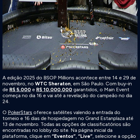
A edição 2025 do BSOP Millions acontece entre 14 e 29 de
novembro, no
WTC Sheraton
, em São Paulo. Com buy-in
de
R$ 5.000
e
R$ 10.000.000
garantidos, o Main Event
começa no dia 16 e vai até a revelação do campeão no dia
24.
O
PokerStars
oferece satélites valendo a entrada do
torneio e 16 dias de hospedagem no Grand Estanplaza até
13 de novembro. Todas as opções de classificatórios são
encontradas no lobby do site. Na página inicial da
plataforma, clique em
“Eventos”
,
“Live”
, selecione a opção