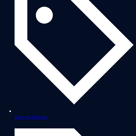
Dennys Ramos