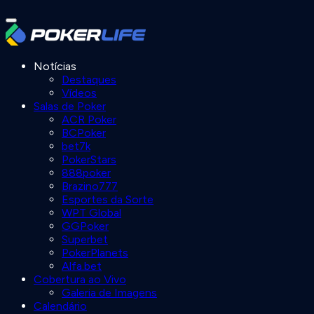
Notícias
Destaques
Vídeos
Salas de Poker
ACR Poker
BCPoker
bet7k
PokerStars
888poker
Brazino777
Esportes da Sorte
WPT Global
GGPoker
Superbet
PokerPlanets
Alfa.bet
Cobertura ao Vivo
Galeria de Imagens
Calendário