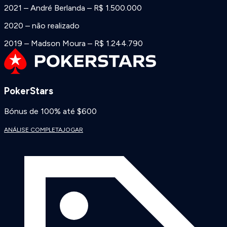
2021 – André Berlanda – R$ 1.500.000
2020 – não realizado
2019
–
Madson Moura – R$ 1.244.790
PokerStars
Bónus de 100% até $600
ANÁLISE COMPLETA
JOGAR