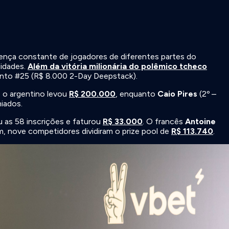
sença constante de jogadores de diferentes partes do
lidades.
Além da vitória milionária do polêmico tcheco
nto #25 (R$ 8.000 2-Day
Deepstack
).
, o argentino levou
R$ 200.000
, enquanto
Caio Pires
(2º
–
iados.
 as 58 inscrições e faturou
R$ 33.000
. O francês
Antoine
im, nove competidores dividiram o
prize
pool de
R$ 113.740
.