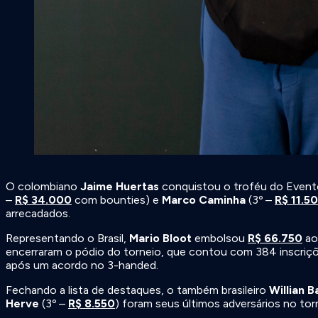
O colombiano
Jaime
Huertas
conquistou o troféu do Evento
–
R$ 34.000
com
bounties
) e
Marco Caminha
(3
º
–
R$ 11.5
arrecadados.
Representando o Brasil,
Mario
Bloot
embolsou
R$ 66.750
ao
encerraram o p
ódio do torneio, que contou com 384 inscriç
após um acordo no 3-handed.
Fechando a lista de destaques, o também brasileiro
Willian B
Herve
(3
º
–
R$ 8.550
) foram seus
últimos adversários no tor