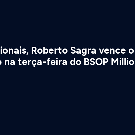
ionais, Roberto Sagra vence 
na terça-feira do BSOP Milli