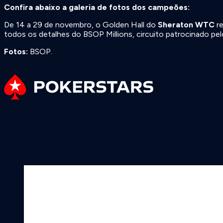
Confira abaixo a galeria de fotos dos campeões:
De 14 a 29 de novembro, o Golden Hall do
Sheraton WTC
re
todos os detalhes do BSOP Millions, circuito patrocinado pe
Fotos:
BSOP.