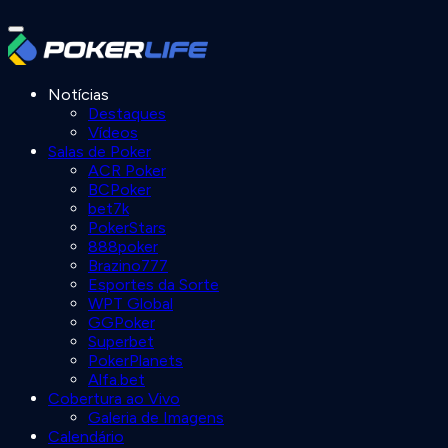
Notícias
Destaques
Vídeos
Salas de Poker
ACR Poker
BCPoker
bet7k
PokerStars
888poker
Brazino777
Esportes da Sorte
WPT Global
GGPoker
Superbet
PokerPlanets
Alfa.bet
Cobertura ao Vivo
Galeria de Imagens
Calendário