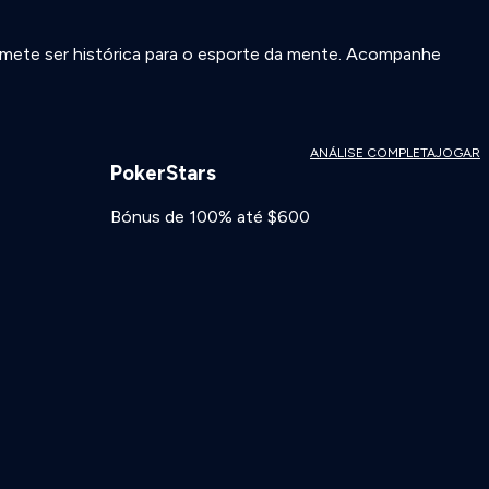
omete ser histórica para o esporte da mente. Acompanhe
ANÁLISE COMPLETA
JOGAR
PokerStars
Bónus de 100% até $600