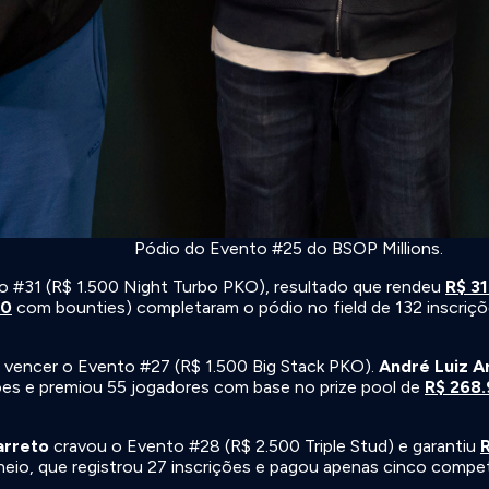
Pódio do Evento #25 do BSOP Millions.
 #31 (R$ 1.500 Night Turbo PKO), resultado que rendeu
R$ 3
00
com
bounties
) completaram o p
ódio no
field
de 132 inscriç
 vencer o Evento #27 (R$ 1.500 Big
Stack
PKO).
André Luiz A
ões e premiou 55 jogadores com base no
prize
pool de
R$ 268.
arreto
cravou o Evento #28 (R$ 2.500 Triple Stud) e garantiu
neio, que registrou 27 inscrições e pagou apenas cinco compet