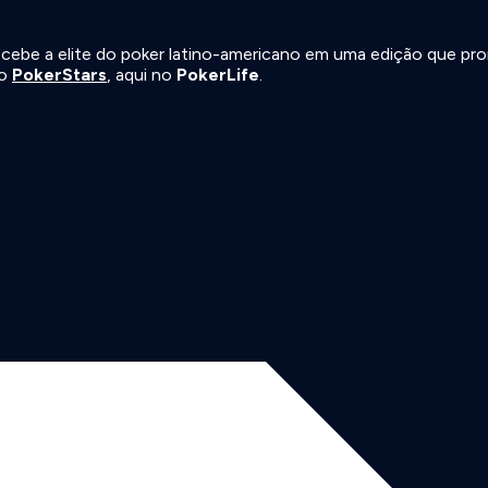
cebe a elite do poker latino-americano em uma edição que pr
lo
PokerStars
, aqui no
PokerLife
.