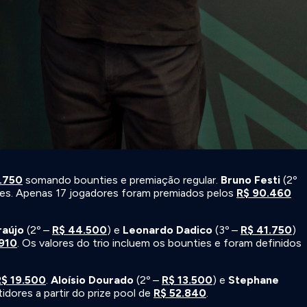
1.750
somando
bounties
e premiação regular.
Bruno
Festi
(2º
ões. Apenas 17 jogadores foram premiados pelos
R$ 90.460
raújo
(2º
–
R$ 44.500
) e
Leonardo
Dadico
(3
º
–
R$ 41.750
)
910
. Os valores do trio incluem os
bounties
e foram definidos
R$ 19.500
.
Aloísio Dourado
(2º
–
R$ 13.500
) e
Stephane
idores a partir do
prize
pool de
R$ 52.840
.