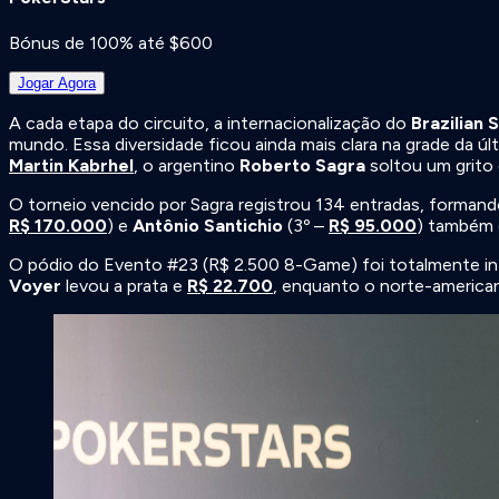
Bónus de 100% até $600
Jogar
Agora
A cada etapa do circuito, a internacionalização do
Brazilian
S
mundo. Essa diversidade ficou ainda mais clara na grade da últ
Martin
Kabrhel
, o argentino
Roberto Sagra
soltou um grito
O torneio vencido por Sagra registrou 134 entradas, forma
R$ 170.000
) e
Ant
ônio
Santichio
(3º
–
R$ 95.000
) tamb
ém 
O pódio do Evento #23 (R$ 2.500 8-Game) foi totalmente int
Voyer
levou a prata e
R$ 22.7
00
, enquanto o norte-americ