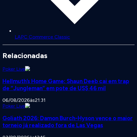
LAPC Commerce Classic
Relacionadas
Poker Live
Hellmuth’s Home Game: Shaun Deeb cai em trap
de “Jungleman” em pote de US$ 46 mil
06/08/2026
às
21:31
Poker Live
Goliath 2026: Damon Burch-Hyson vence o maior
torneio já realizado fora de Las Vegas