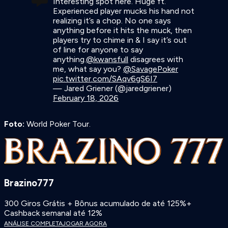
Interesting spot here. Huge ft.
Experienced player mucks his hand not
realizing it’s a chop. No one says
anything before it hits the muck, then
players try to chime in & I say it’s out
of line for anyone to say
anything.
@kwansfull
disagrees with
me, what say you?
@SavagePoker
pic.twitter.com/SAqv6gS6I7
— Jared Griener (@jaredgriener)
February 18, 2026
Foto:
World Poker Tour.
Brazino777
300 Giros Grátis + Bônus acumulado de até 125%+
Cashback semanal até 12%
ANÁLISE COMPLETA
JOGAR AGORA