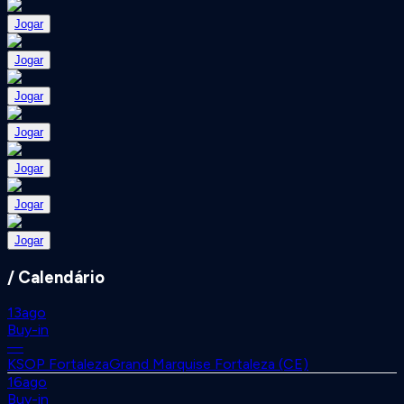
Jogar
Jogar
Jogar
Jogar
Jogar
Jogar
Jogar
/ Calendário
13
ago
Buy-in
—
KSOP Fortaleza
Grand Marquise Fortaleza (CE)
16
ago
Buy-in