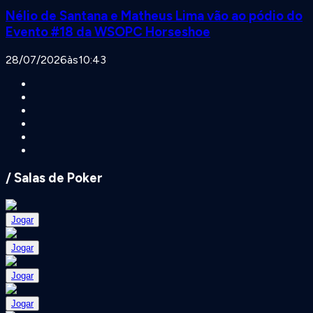
Nélio de Santana e Matheus Lima vão ao pódio do
Evento #18 da WSOPC Horseshoe
28/07/2026
às
10:43
/ Salas de Poker
Jogar
Jogar
Jogar
Jogar