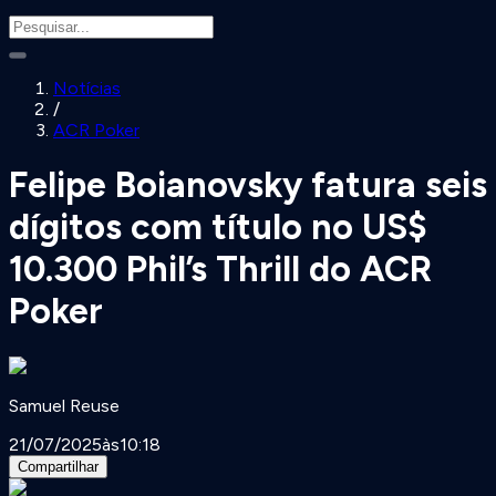
Notícias
/
ACR Poker
Felipe Boianovsky fatura seis
dígitos com título no US$
10.300 Phil’s Thrill do ACR
Poker
Samuel Reuse
21/07/2025
às
10:18
Compartilhar