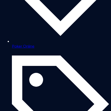
Poker Online