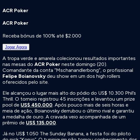
ACR Poker
ACR Poker
Receba bónus de 100% até $2.000
Jogar
Agora
A tropa verde e amarela colecionou resultados importantes
nas mesas do
ACR Poker
neste domingo (20).
Comandante da conta
“Mschanandlerbong”
, o profissional
Felipe Boianovsky
deu show em um dos high rollers
oferecidos pelo site.
Ele alcançou o lugar mais alto do pódio do US$ 10.300 Phil’s
Thrill. O torneio registrou 45 inscrições e levantou um prize
pool de
US$ 450.000
. Após pouco mais de seis horas e
meia de ação, Boianovsky derrubou o último rival e garantiu
a medalha de ouro. A cravada veio acompanhada de um
prêmio de
US$ 135.000
.
Já no US$ 1.050 The Sunday Banana, a festa foi do piloto
do nick
“Konjo”
. O tupiniquim não tomou conhecimento dos