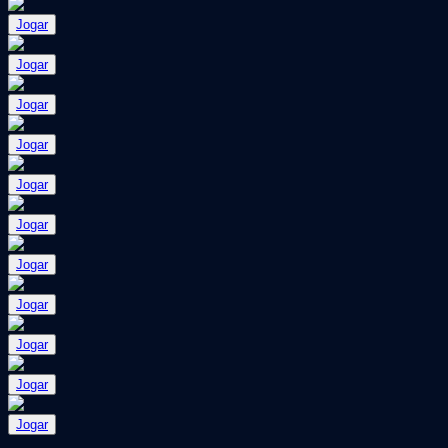
Jogar
Jogar
Jogar
Jogar
Jogar
Jogar
Jogar
Jogar
Jogar
Jogar
Jogar