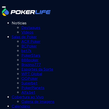
Notícias
Destaques
Vídeos
Salas de Poker
ACR Poker
BCPoker
bet7k
PokerStars
888poker
Brazino777
Esportes da Sorte
WPT Global
GGPoker
Superbet
PokerPlanets
Alfa.bet
Cobertura ao Vivo
Galeria de Imagens
Calendário