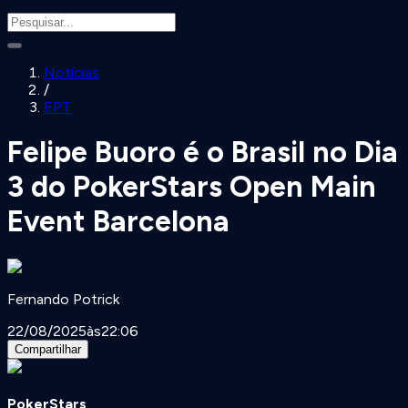
Notícias
/
EPT
Felipe Buoro é o Brasil no Dia
3 do PokerStars Open Main
Event Barcelona
Fernando Potrick
22/08/2025
às
22:06
Compartilhar
PokerStars