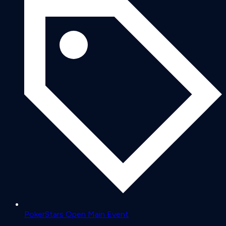
PokerStars Open Main Event