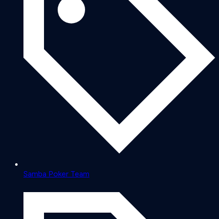
Samba Poker Team