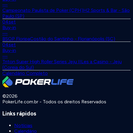
—
Campeonato Paulista de Poker (CPH)
H2 Sports & Bar - São
Paulo (SP)
04
set
Buy-in
—
BSOP Floripa
Costão do Santinho - Florianópolis (SC)
04
set
Buy-in
—
Triton Super High Roller Series Jeju II
Les a Casino - Jeju
(Coreia do Sul)
Calendário Completo
©
2026
PokerLife.com.br - Todos os direitos Reservados
Links rápidos
Notícias
Calendário