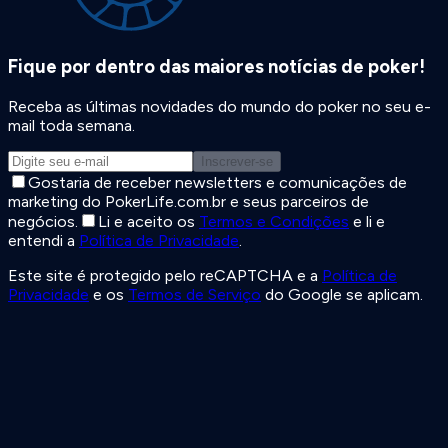
Fique por dentro das maiores notícias de poker!
Receba as últimas novidades do mundo do poker no seu e-
mail toda semana.
Inscrever-se
Gostaria de receber newsletters e comunicações de
marketing do PokerLife.com.br e seus parceiros de
negócios.
Li e aceito os
Termos e Condições
e li e
entendi a
Política de Privacidade
.
Este site é protegido pelo reCAPTCHA e a
Política de
Privacidade
e os
Termos de Serviço
do Google se aplicam.