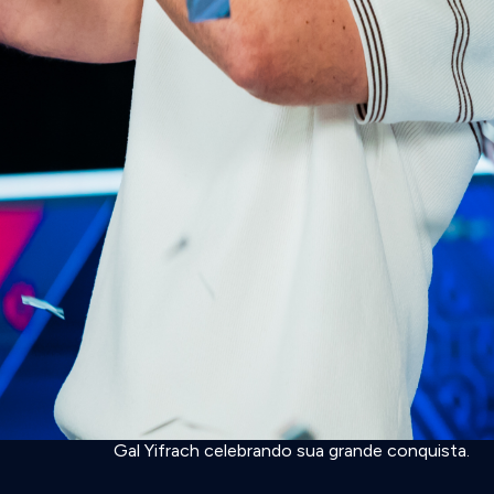
Gal Yifrach celebrando sua grande conquista.