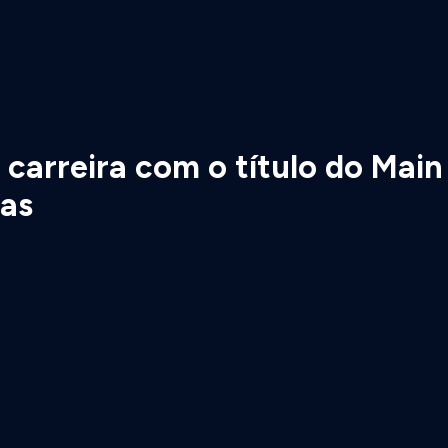
a carreira com o título do Mai
gas