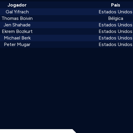
Jogador
País
Gal Yifrach
Estados Unidos
Thomas Boivin
Bélgica
Jen Shahade
Estados Unidos
Ekrem Bozkurt
Estados Unidos
Michael Berk
Estados Unidos
Peter Mugar
Estados Unidos