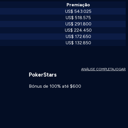
Premiação
US$ 543.025
US$ 518.575
US$ 291.800
US$ 224.450
US$ 172.650
US$ 132.850
ANÁLISE COMPLETA
JOGAR
PokerStars
Bónus de 100% até $600