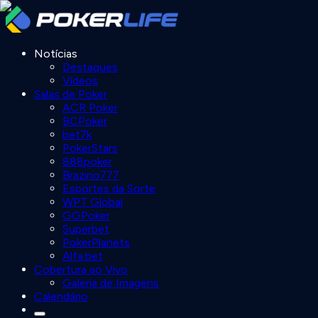
Notícias
Destaques
Vídeos
Salas de Poker
ACR Poker
BCPoker
bet7k
PokerStars
888poker
Brazino777
Esportes da Sorte
WPT Global
GGPoker
Superbet
PokerPlanets
Alfa.bet
Cobertura ao Vivo
Galeria de Imagens
Calendário