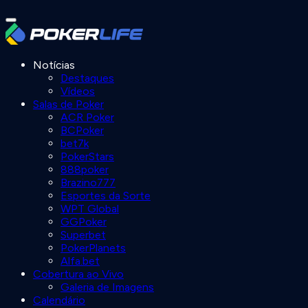
Notícias
Destaques
Vídeos
Salas de Poker
ACR Poker
BCPoker
bet7k
PokerStars
888poker
Brazino777
Esportes da Sorte
WPT Global
GGPoker
Superbet
PokerPlanets
Alfa.bet
Cobertura ao Vivo
Galeria de Imagens
Calendário