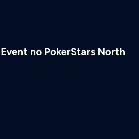
n Event no PokerStars North