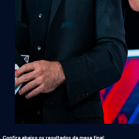
Confira abaixo os resultados da mesa final: