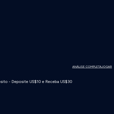
ANÁLISE COMPLETA
JOGAR
ósito - Deposite US$10 e Receba US$30