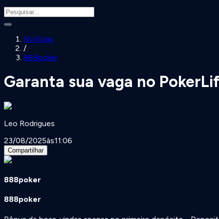
Notícias
/
888poker
Garanta sua vaga no PokerLif
Leo Rodrigues
23/08/2025
às
11:06
Compartilhar
888poker
888poker