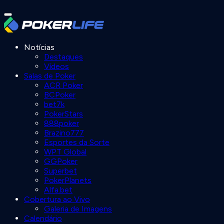
Notícias
Destaques
Vídeos
Salas de Poker
ACR Poker
BCPoker
bet7k
PokerStars
888poker
Brazino777
Esportes da Sorte
WPT Global
GGPoker
Superbet
PokerPlanets
Alfa.bet
Cobertura ao Vivo
Galeria de Imagens
Calendário