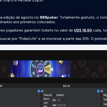
ite US$10 e Receba US$30
ma edição de agosto no
888poker
. Totalmente gratuito, o to
inados aos primeiros colocados.
ores jogadores garantem tickets no valor de
US$ 16,50
cada, to
 buscar por “
PokerLife
” e se inscrever a partir das 20h. O períod