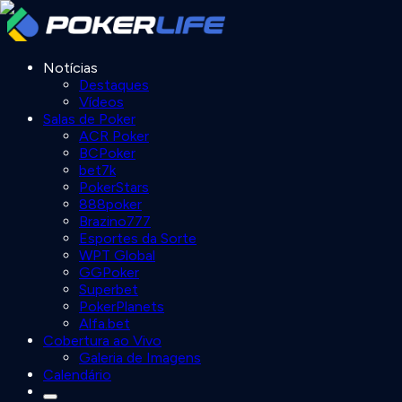
Notícias
Destaques
Vídeos
Salas de Poker
ACR Poker
BCPoker
bet7k
PokerStars
888poker
Brazino777
Esportes da Sorte
WPT Global
GGPoker
Superbet
PokerPlanets
Alfa.bet
Cobertura ao Vivo
Galeria de Imagens
Calendário