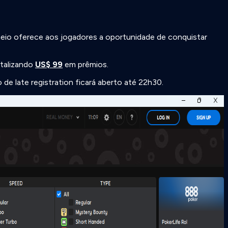
rneio oferece aos jogadores a oportunidade de conquistar
talizando
US$ 99
em prêmios.
o de late
registration
ficará aberto até 22h30.