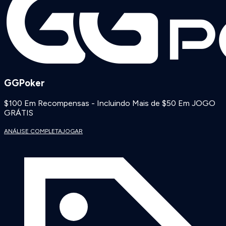
GGPoker
$100 Em Recompensas - Incluindo Mais de $50 Em JOGO
GRÁTIS
ANÁLISE COMPLETA
JOGAR