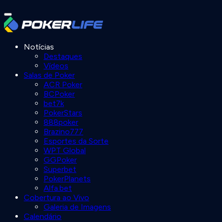
Notícias
Destaques
Vídeos
Salas de Poker
ACR Poker
BCPoker
bet7k
PokerStars
888poker
Brazino777
Esportes da Sorte
WPT Global
GGPoker
Superbet
PokerPlanets
Alfa.bet
Cobertura ao Vivo
Galeria de Imagens
Calendário