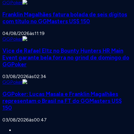
GGPoker
Franklin Magalhães fatura bolada de seis dígitos
com título no GGMasters US$ 150
04/08/2026
às
11:19
GGPoker
Vice de Rafael Eltz no Bounty Hunters HR Main
Event garante bela forra no grind de domingo do
GGPoker
03/08/2026
às
02:34
GGPoker
GGPoker: Lucas Masala e Franklin Magalhães
representam o Brasil na FT do GGMasters US$
150
03/08/2026
às
00:47