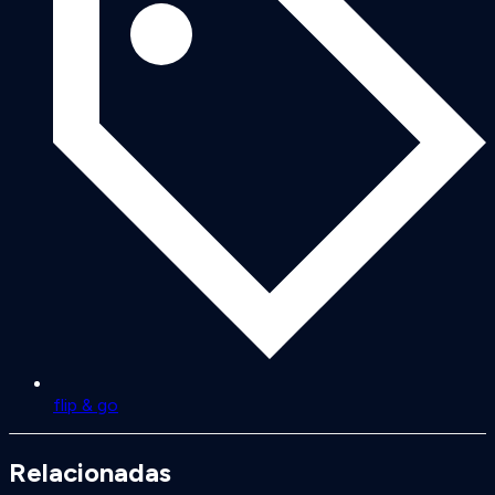
flip & go
Relacionadas