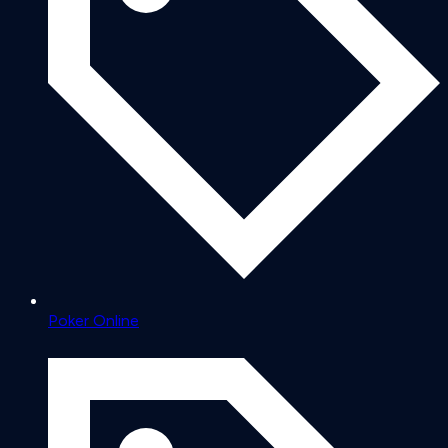
Poker Online