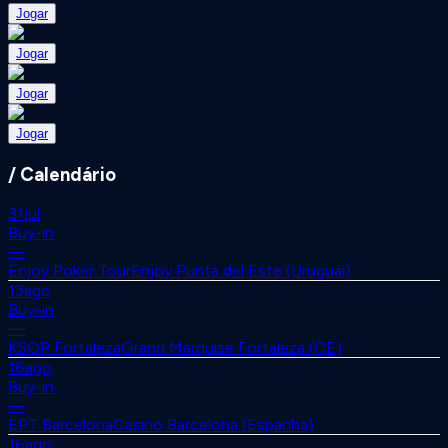
Jogar
Jogar
Jogar
Jogar
/ Calendário
31
jul
Buy-in
—
Enjoy Poker Tour
Enjoy Punta del Este (Uruguai)
13
ago
Buy-in
—
KSOP Fortaleza
Grand Marquise Fortaleza (CE)
16
ago
Buy-in
—
EPT Barcelona
Casino Barcelona (Espanha)
16
ago