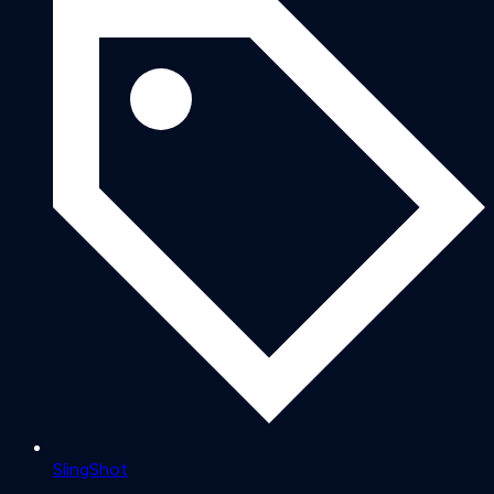
SlingShot