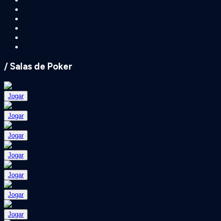
/ Salas de Poker
Jogar
Jogar
Jogar
Jogar
Jogar
Jogar
Jogar