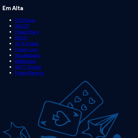
Em Alta
GGPoker
WSOP
PokerStars
BSOP
ACR Poker
Poker Live
Atualidades
888poker
WPT Global
PokerPlanets