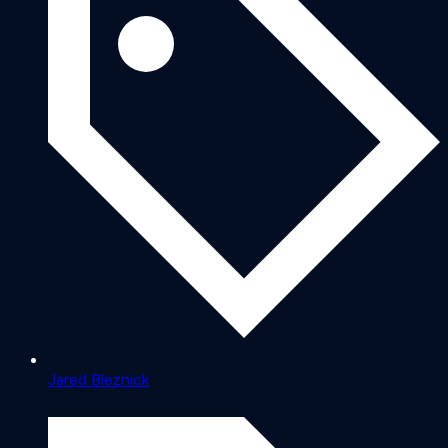
Jared Bleznick