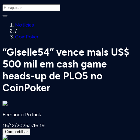
Notícias
/
CoinPoker
“Giselle54” vence mais US$
500 mil em cash game
heads-up de PLO5 no
CoinPoker
Fernando Potrick
16/12/2025
às
16:19
Compartilhar