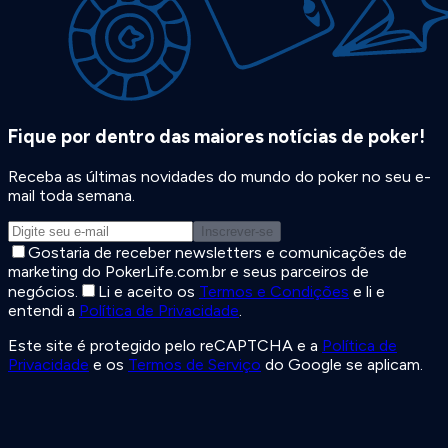
Fique por dentro das maiores notícias de poker!
Receba as últimas novidades do mundo do poker no seu e-
mail toda semana.
Inscrever-se
Gostaria de receber newsletters e comunicações de
marketing do PokerLife.com.br e seus parceiros de
negócios.
Li e aceito os
Termos e Condições
e li e
entendi a
Política de Privacidade
.
Este site é protegido pelo reCAPTCHA e a
Política de
Privacidade
e os
Termos de Serviço
do Google se aplicam.