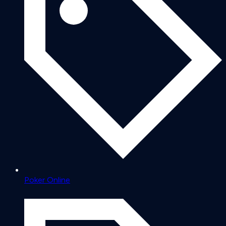
Poker Online