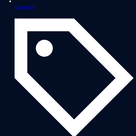
Giselle54