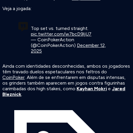
Veja a jogada:
Top set vs. turned straight.
pic.twitter.com/w7bcD9ljU7
— CoinPokerAction
(@CoinPokerAction)
December 12,
2025
Ainda com identidades desconhecidas, ambos os jogadores
têm travado duelos espetaculares nos feltros do
CoinPoker
. Além de se enfrentarem em disputas intensas,
os grinders também aparecem em jogos contra figurinhas
carimbadas dos high stakes, como
Kayhan Mokri
e
Jared
Bleznick
.