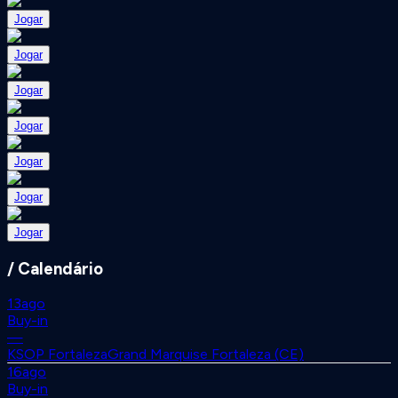
Jogar
Jogar
Jogar
Jogar
Jogar
Jogar
Jogar
/ Calendário
13
ago
Buy-in
—
KSOP Fortaleza
Grand Marquise Fortaleza (CE)
16
ago
Buy-in