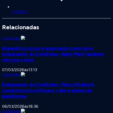
LUKAKU
Relacionadas
CoinPoker
Alejandro Lococo é anunciado como novo
embaixador do CoinPoker; Abby Merk também
reforça o time
07/03/2026
às
13:13
CoinPoker
Embaixador do CoinPoker, Mario Mosböck
comenta novo software, rake e planos da
plataforma
06/03/2026
às
18:36
CoinPoker