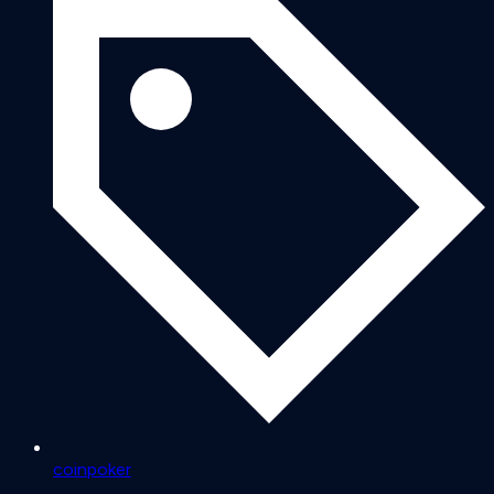
coinpoker