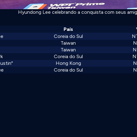
Hyundong Lee celebrando a conquista com seus amig
País
ee
Coreia do Sul
NT
o
Taiwan
N
Taiwan
N
rk
Coreia do Sul
N
ustin"
Hong Kong
N
ee
Coreia do Sul
N