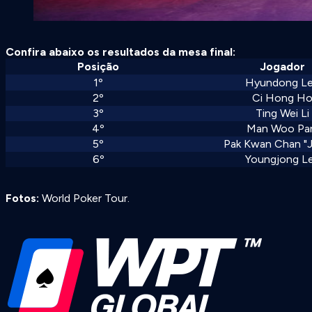
Confira abaixo os resultados da mesa final:
Posição
Jogador
1º
Hyundong L
2º
Ci Hong H
3º
Ting Wei Li
4º
Man Woo Pa
5º
Pak Kwan Chan "J
6º
Youngjong L
Fotos:
World Poker Tour.