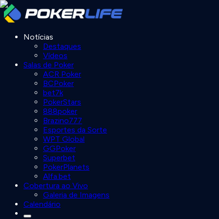
Notícias
Destaques
Vídeos
Salas de Poker
ACR Poker
BCPoker
bet7k
PokerStars
888poker
Brazino777
Esportes da Sorte
WPT Global
GGPoker
Superbet
PokerPlanets
Alfa.bet
Cobertura ao Vivo
Galeria de Imagens
Calendário