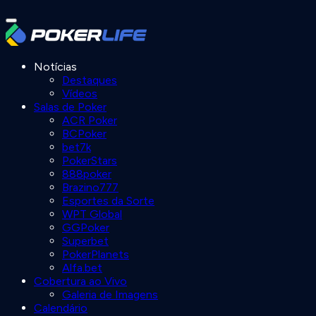
Notícias
Destaques
Vídeos
Salas de Poker
ACR Poker
BCPoker
bet7k
PokerStars
888poker
Brazino777
Esportes da Sorte
WPT Global
GGPoker
Superbet
PokerPlanets
Alfa.bet
Cobertura ao Vivo
Galeria de Imagens
Calendário