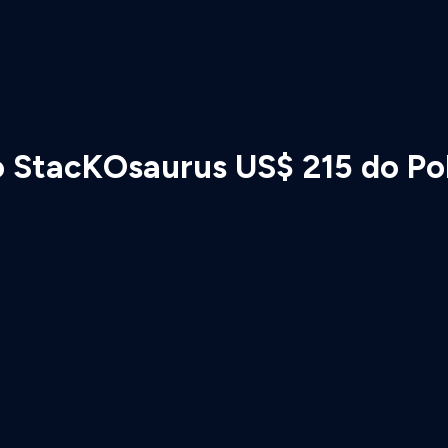
 StacKOsaurus US$ 215 do Po