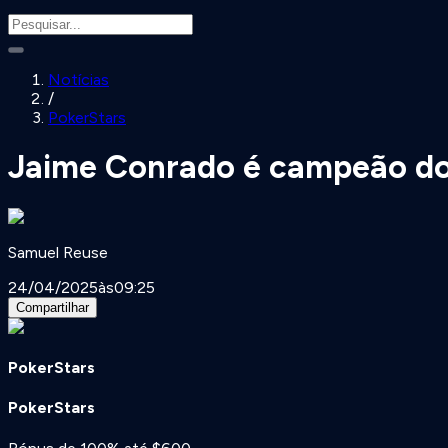
Notícias
/
PokerStars
Jaime Conrado é campeão do
Samuel Reuse
24/04/2025
às
09:25
Compartilhar
PokerStars
PokerStars