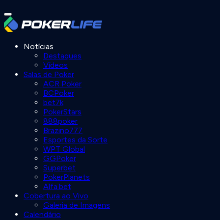
Notícias
Destaques
Vídeos
Salas de Poker
ACR Poker
BCPoker
bet7k
PokerStars
888poker
Brazino777
Esportes da Sorte
WPT Global
GGPoker
Superbet
PokerPlanets
Alfa.bet
Cobertura ao Vivo
Galeria de Imagens
Calendário