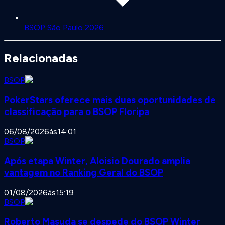
BSOP São Paulo 2026
Relacionadas
BSOP
PokerStars oferece mais duas oportunidades de
classificação para o BSOP Floripa
06/08/2026
às
14:01
BSOP
Após etapa Winter, Aloisio Dourado amplia
vantagem no Ranking Geral do BSOP
01/08/2026
às
15:19
BSOP
Roberto Masuda se despede do BSOP Winter