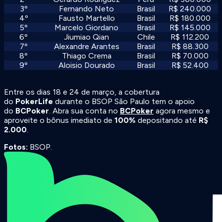
3º
Fernando Neto
Brasil
R$ 240.000
4º
Fausto Martello
Brasil
R$ 180.000
5º
Marcelo Giordano
Brasil
R$ 145.000
6º
Jiumiao Qian
Chile
R$ 112.200
7º
Alexandre Arantes
Brasil
R$ 88.300
8º
Thiago Crema
Brasil
R$ 70.000
9º
Aloisio Dourado
Brasil
R$ 52.400
Entre os dias 18 e 24 de março, a cobertura
do
PokerLife
durante o BSOP São Paulo tem o apoio
do
BCPoker
. Abra sua conta no
BCPoker
agora mesmo e
aproveite o bônus imediato de
100%
depositando até
R$
2.000
.
Fotos:
BSOP.