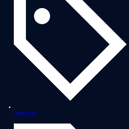
João Simão