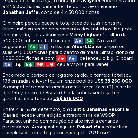
Disparado na liderança, o norueguês
Kayhan Mokri
ensacou
9.245.000 fichas, bem à frente do norte-americano
Jonathan Jaffe,
dono de 4.450.000 fichas.
O mineiro perdeu quase a totalidade de suas fichas na
última mão antes do encerramento dos trabalhos. No pote
em questão, o estadunidense
Vinny Ligham
foi all-in de
540.000 fichas do button com
. No small
A
6
segurando
, o líbanes
Albert Daher
empurrou
K
J
suas 970.000 fichas para o centro da mesa. Simão, dono de
1.020.000 fichas e com
, defendeu o big. O board
8
8
deu a vitória para Daher.
3
J
A
9
J
Encerrado o período de registro tardio, o torneio totalizou
133 entradas e levantou um prize pool de
US$ 33.250.000
.
A competição será retomada nesta terça-feira (9), a partir
das 15h (horário de Brasília). Cada sobrevivente já tem
garantida uma forra de
US$ 515.000
.
Entre 4 e 18 de dezembro, o
Atlantis Bahamas Resort &
Casino
recebe uma edição extraordinária da WSOP
Paradise, unindo competição de alto nível a cenários
paradisíacos. Acompanhe aqui no
PokerLife
a cobertura
completa do circuito patrocinado pelo
GGPoker
.