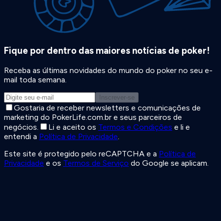
Fique por dentro das maiores notícias de poker!
Receba as últimas novidades do mundo do poker no seu e-
mail toda semana.
Inscrever-se
Gostaria de receber newsletters e comunicações de
marketing do PokerLife.com.br e seus parceiros de
negócios.
Li e aceito os
Termos e Condições
e li e
entendi a
Política de Privacidade
.
Este site é protegido pelo reCAPTCHA e a
Política de
Privacidade
e os
Termos de Serviço
do Google se aplicam.