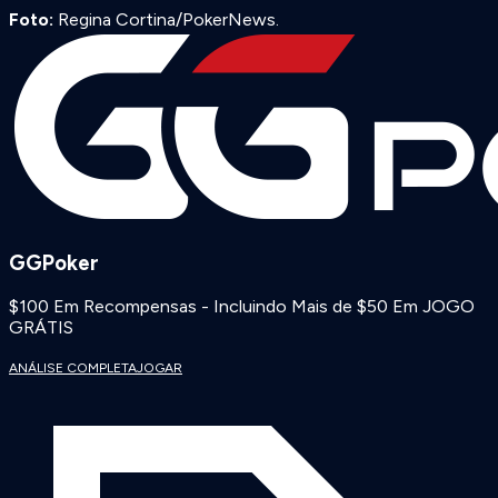
Foto:
Regina Cortina/PokerNews.
GGPoker
$100 Em Recompensas - Incluindo Mais de $50 Em JOGO
GRÁTIS
ANÁLISE COMPLETA
JOGAR