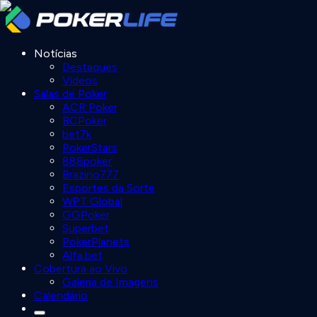
Notícias
Destaques
Vídeos
Salas de Poker
ACR Poker
BCPoker
bet7k
PokerStars
888poker
Brazino777
Esportes da Sorte
WPT Global
GGPoker
Superbet
PokerPlanets
Alfa.bet
Cobertura ao Vivo
Galeria de Imagens
Calendário