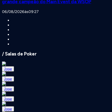
grande campeão do Main Event da WSOP
06/08/2026
às
09:27
/ Salas de Poker
Jogar
Jogar
Jogar
Jogar
Jogar