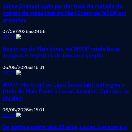
Jamie Shaevel pode perder mais da metade do
prêmio da mesa final do Main Event da WSOP em
impostos
07/08/2026
às
09:56
WSOP
Heads-up do Main Event da WSOP rende belas
imagens e registros de tensão e alegria
06/08/2026
às
16:31
WSOP
WSOP: Hero call de Lauri Saaskilahti entregou o
título do Main Event a Lucas Jumalon; Opiniões se
dividem
06/08/2026
às
15:01
WSOP
De ponta a ponta: aos 22 anos, Lucas Jumalon é o