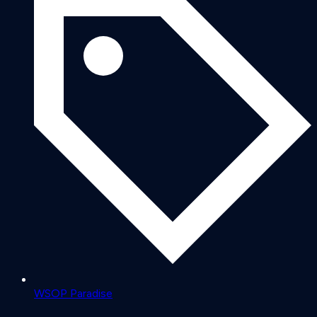
WSOP Paradise