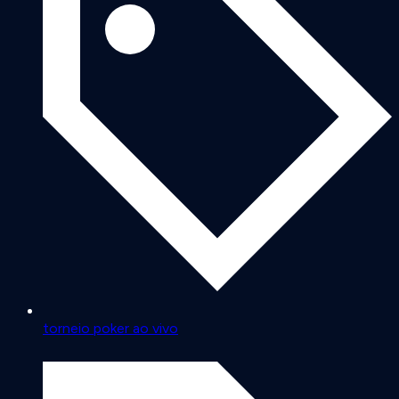
torneio poker ao vivo