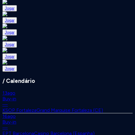
Jogar
Jogar
Jogar
Jogar
Jogar
Jogar
/ Calendário
13
ago
Buy-in
—
KSOP Fortaleza
Grand Marquise Fortaleza (CE)
16
ago
Buy-in
—
EPT Barcelona
Casino Barcelona (Espanha)