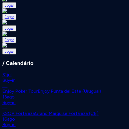
Jogar
Jogar
Jogar
Jogar
Jogar
/ Calendário
31
jul
Buy-in
—
Enjoy Poker Tour
Enjoy Punta del Este (Uruguai)
13
ago
Buy-in
—
KSOP Fortaleza
Grand Marquise Fortaleza (CE)
16
ago
Buy-in