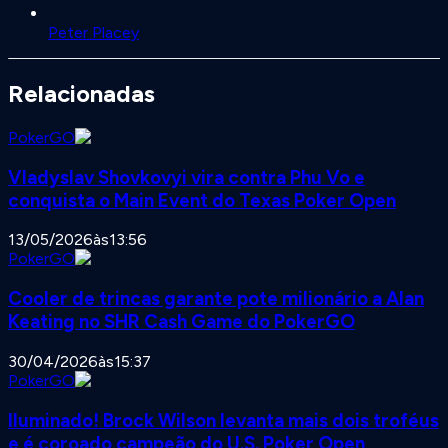
Peter Placey
Relacionadas
PokerGO
Vladyslav Shovkovyi vira contra Phu Vo e
conquista o Main Event do Texas Poker Open
13/05/2026
às
13:56
PokerGO
Cooler de trincas garante pote milionário a Alan
Keating no SHR Cash Game do PokerGO
30/04/2026
às
15:37
PokerGO
Iluminado! Brock Wilson levanta mais dois troféus
e é coroado campeão do U.S. Poker Open