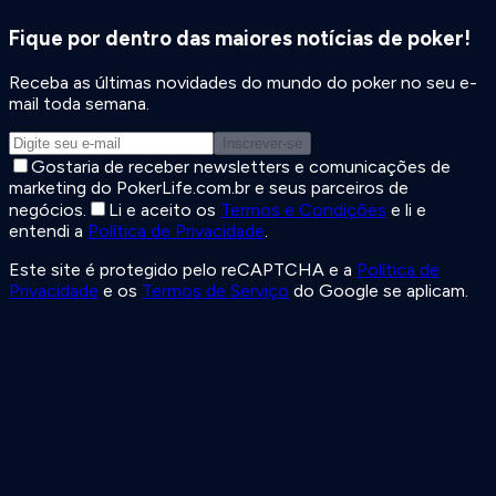
Fique por dentro das maiores notícias de poker!
Receba as últimas novidades do mundo do poker no seu e-
mail toda semana.
Inscrever-se
Gostaria de receber newsletters e comunicações de
marketing do PokerLife.com.br e seus parceiros de
negócios.
Li e aceito os
Termos e Condições
e li e
entendi a
Política de Privacidade
.
Este site é protegido pelo reCAPTCHA e a
Política de
Privacidade
e os
Termos de Serviço
do Google se aplicam.