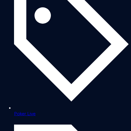
Poker Live