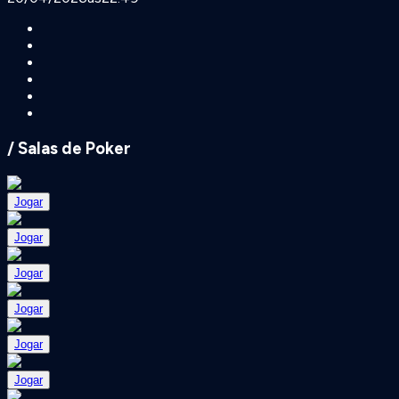
/ Salas de Poker
Jogar
Jogar
Jogar
Jogar
Jogar
Jogar