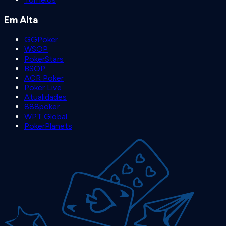
Em Alta
GGPoker
WSOP
PokerStars
BSOP
ACR Poker
Poker Live
Atualidades
888poker
WPT Global
PokerPlanets