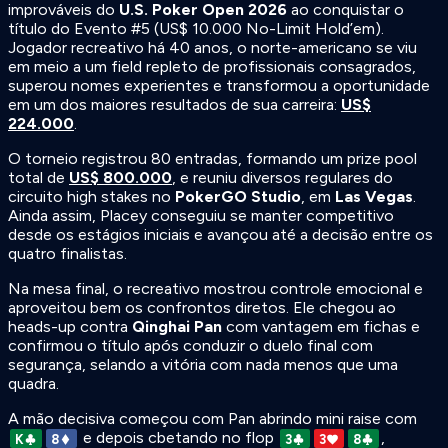
improváveis do
U.S. Poker Open 2026
ao conquistar o
título do Evento #5 (US$ 10.000 No-Limit Hold’em).
J
ogador recreativo
há 40 anos, o
norte-americano
se viu
em meio a um field repleto de profissionais consagrados,
superou nomes experientes e transformou a oportunidade
em um dos maiores resultados de sua carreira
:
US$
224.000
.
O torneio registrou 80 entradas, formando um prize pool
total de
US$ 800.000
, e reuniu diversos regulares do
circuito high stakes no
PokerGO Studio
, em
Las Vegas
.
Ainda assim, Placey conseguiu se manter competitivo
desde os estágios iniciais e avançou até a decisão entre os
quatro finalistas.
Na mesa final, o recreativo mostrou controle emocional e
aproveitou bem os confrontos diretos. Ele chegou ao
heads-up contra
Qinghai Pan
com vantagem em fichas e
confirmou o título após conduzir o duelo final com
segurança, selando a vitória com
nada menos que uma
quadra
.
A mão decisiva começou com Pan abrindo mini raise com
e depois cbetando no flop
,
K
8
3
3
8