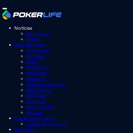
Notícias
Destaques
Vídeos
Salas de Poker
ACR Poker
BCPoker
bet7k
PokerStars
888poker
Brazino777
Esportes da Sorte
WPT Global
GGPoker
Superbet
PokerPlanets
Alfa.bet
Cobertura ao Vivo
Galeria de Imagens
Calendário