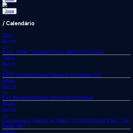
Jogar
/ Calendário
31
jul
Buy-in
—
Enjoy Poker Tour
Enjoy Punta del Este (Uruguai)
13
ago
Buy-in
—
KSOP Fortaleza
Grand Marquise Fortaleza (CE)
16
ago
Buy-in
—
EPT Barcelona
Casino Barcelona (Espanha)
16
ago
Buy-in
—
Campeonato Paulista de Poker (CPH)
H2 Sports & Bar - São
Paulo (SP)
04
set