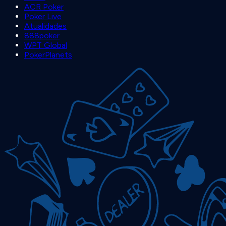
ACR Poker
Poker Live
Atualidades
888poker
WPT Global
PokerPlanets