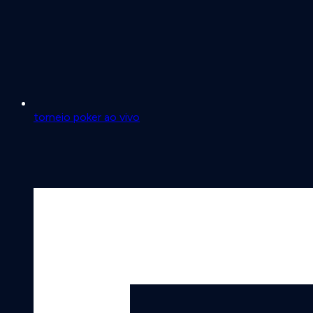
torneio poker ao vivo