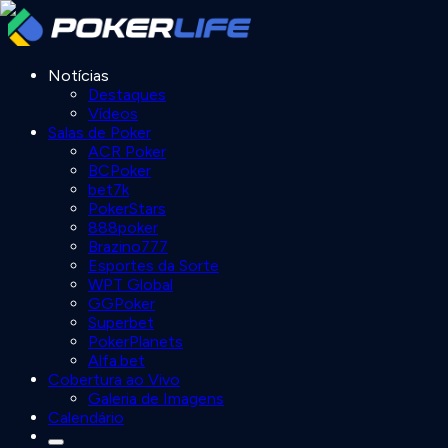
Notícias
Destaques
Vídeos
Salas de Poker
ACR Poker
BCPoker
bet7k
PokerStars
888poker
Brazino777
Esportes da Sorte
WPT Global
GGPoker
Superbet
PokerPlanets
Alfa.bet
Cobertura ao Vivo
Galeria de Imagens
Calendário