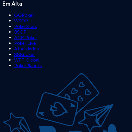
Em Alta
GGPoker
WSOP
PokerStars
BSOP
ACR Poker
Poker Live
Atualidades
888poker
WPT Global
PokerPlanets