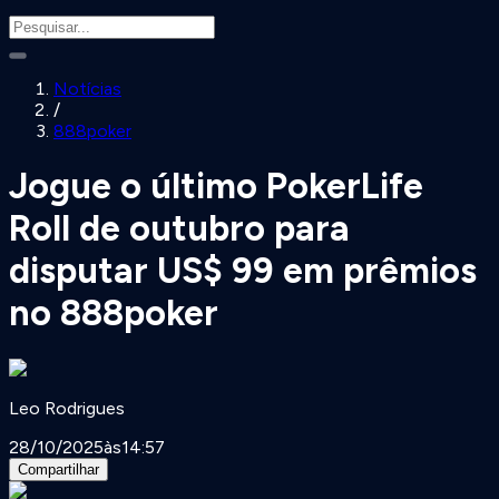
Notícias
/
888poker
Jogue o último PokerLife
Roll de outubro para
disputar US$ 99 em prêmios
no 888poker
Leo Rodrigues
28/10/2025
às
14:57
Compartilhar