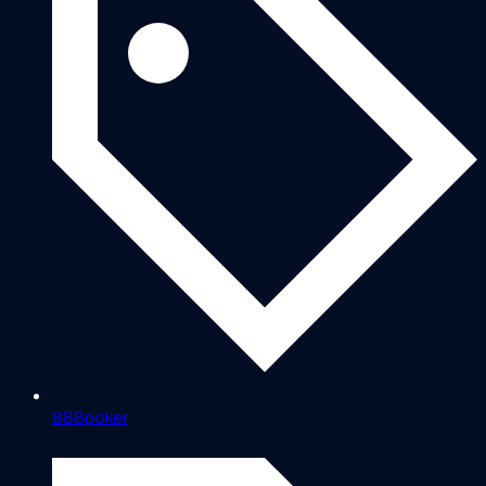
888poker