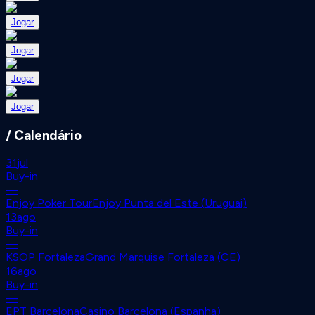
Jogar
Jogar
Jogar
Jogar
/ Calendário
31
jul
Buy-in
—
Enjoy Poker Tour
Enjoy Punta del Este (Uruguai)
13
ago
Buy-in
—
KSOP Fortaleza
Grand Marquise Fortaleza (CE)
16
ago
Buy-in
—
EPT Barcelona
Casino Barcelona (Espanha)