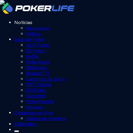
Notícias
Destaques
Vídeos
Salas de Poker
ACR Poker
BCPoker
bet7k
PokerStars
888poker
Brazino777
Esportes da Sorte
WPT Global
GGPoker
Superbet
PokerPlanets
Alfa.bet
Cobertura ao Vivo
Galeria de Imagens
Calendário