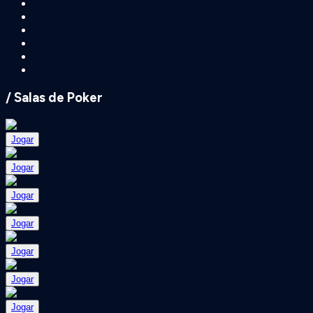
/ Salas de Poker
Jogar
Jogar
Jogar
Jogar
Jogar
Jogar
Jogar