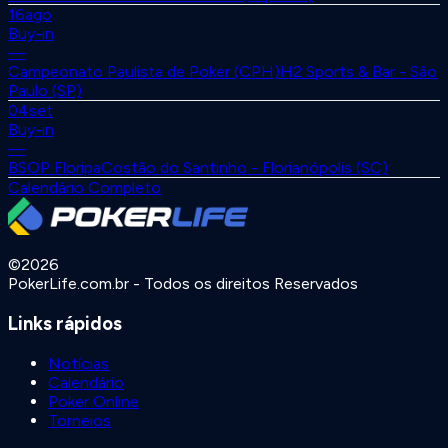
16
ago
Buy-in
—
Campeonato Paulista de Poker (CPH)
H2 Sports & Bar - São
Paulo (SP)
04
set
Buy-in
—
BSOP Floripa
Costão do Santinho - Florianópolis (SC)
Calendário Completo
©
2026
PokerLife.com.br - Todos os direitos Reservados
Links rápidos
Notícias
Calendário
Poker Online
Torneios