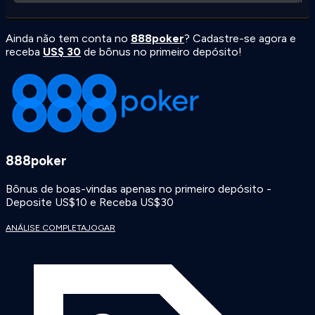
Ainda não tem conta no
888poker
? Cadastre-se agora e
receba
US$ 30
de bônus no primeiro depósito!
888poker
Bônus de boas-vindas apenas no primeiro depósito -
Deposite US$10 e Receba US$30
ANÁLISE COMPLETA
JOGAR