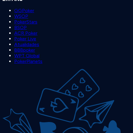
GGPoker
WSOP
PokerStars
BSOP
ACR Poker
Poker Live
Atualidades
888poker
WPT Global
PokerPlanets