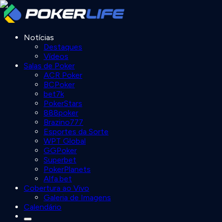
Notícias
Destaques
Vídeos
Salas de Poker
ACR Poker
BCPoker
bet7k
PokerStars
888poker
Brazino777
Esportes da Sorte
WPT Global
GGPoker
Superbet
PokerPlanets
Alfa.bet
Cobertura ao Vivo
Galeria de Imagens
Calendário