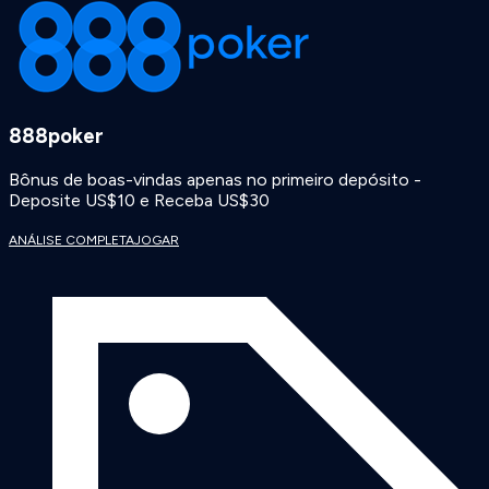
888poker
Bônus de boas-vindas apenas no primeiro depósito -
Deposite US$10 e Receba US$30
ANÁLISE COMPLETA
JOGAR