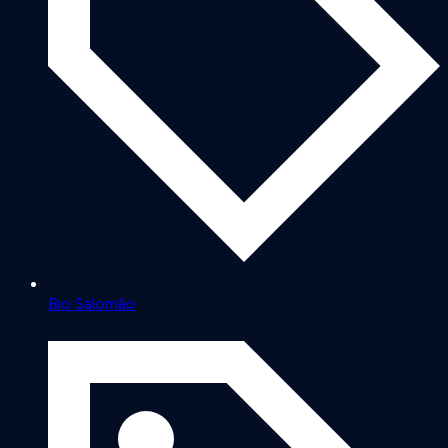
Bio Salomão