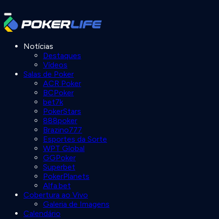
Notícias
Destaques
Vídeos
Salas de Poker
ACR Poker
BCPoker
bet7k
PokerStars
888poker
Brazino777
Esportes da Sorte
WPT Global
GGPoker
Superbet
PokerPlanets
Alfa.bet
Cobertura ao Vivo
Galeria de Imagens
Calendário