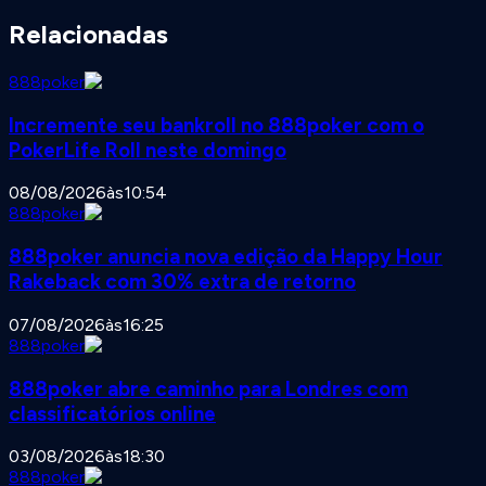
Relacionadas
888poker
Incremente seu bankroll no 888poker com o
PokerLife Roll neste domingo
08/08/2026
às
10:54
888poker
888poker anuncia nova edição da Happy Hour
Rakeback com 30% extra de retorno
07/08/2026
às
16:25
888poker
888poker abre caminho para Londres com
classificatórios online
03/08/2026
às
18:30
888poker