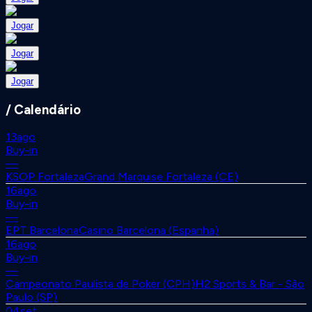
Jogar
Jogar
Jogar
/ Calendário
13
ago
Buy-in
—
KSOP Fortaleza
Grand Marquise Fortaleza (CE)
16
ago
Buy-in
—
EPT Barcelona
Casino Barcelona (Espanha)
16
ago
Buy-in
—
Campeonato Paulista de Poker (CPH)
H2 Sports & Bar - São
Paulo (SP)
04
set