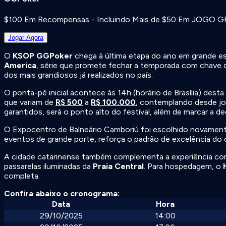
$100 Em Recompensas - Incluindo Mais de $50 Em JOGO G
Jogar
Agora
O
KSOP
GGPoker
chega à última etapa do ano em grande es
America
, série que promete fechar a temporada com chave de
dos mais grandiosos já realizados no país.
O
ponta-pé
inicial acontece às 14h (horário de Brasília) des
que variam de
R$ 500
a
R$ 100.000
, contemplando desde jo
garantidos, será o ponto alto do festival, além de marcar a d
O
Expocentro
de Balneário Camboriú foi escolhido novamen
eventos de grande porte, reforça o padrão de excelência do 
A cidade catarinense também complementa a experiência com
passarelas iluminadas da
Praia Central
. Para hospedagem, o
completa.
Confira abaixo o cronograma:
Data
Hora
29/10/2025
14:00