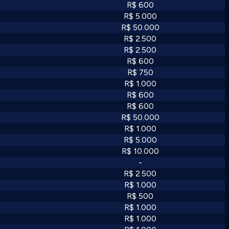
R$ 600
R$ 5.000
R$ 50.000
R$ 2.500
R$ 2.500
R$ 600
R$ 750
R$ 1.000
R$ 600
R$ 600
R$ 50.000
R$ 1.000
R$ 5.000
R$ 10.000
-
R$ 2.500
R$ 1.000
R$ 500
R$ 1.000
R$ 1.000