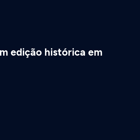
 edição histórica em