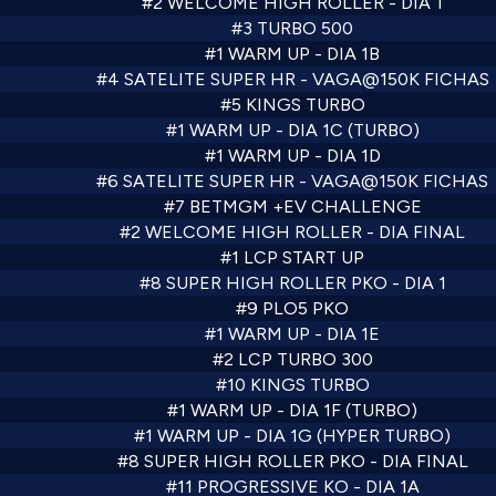
#2 WELCOME HIGH ROLLER - DIA 1
#3 TURBO 500
#1 WARM UP - DIA 1B
#4 SATELITE SUPER HR - VAGA@150K FICHAS
#5 KINGS TURBO
#1 WARM UP - DIA 1C (TURBO)
#1 WARM UP - DIA 1D
#6 SATELITE SUPER HR - VAGA@150K FICHAS
#7 BETMGM +EV CHALLENGE
#2 WELCOME HIGH ROLLER - DIA FINAL
#1 LCP START UP
#8 SUPER HIGH ROLLER PKO - DIA 1
#9 PLO5 PKO
#1 WARM UP - DIA 1E
#2 LCP TURBO 300
#10 KINGS TURBO
#1 WARM UP - DIA 1F (TURBO)
#1 WARM UP - DIA 1G (HYPER TURBO)
#8 SUPER HIGH ROLLER PKO - DIA FINAL
#11 PROGRESSIVE KO - DIA 1A