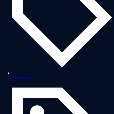
KaizenStyle