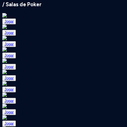
/ Salas de Poker
Jogar
Jogar
Jogar
Jogar
Jogar
Jogar
Jogar
Jogar
Jogar
Jogar