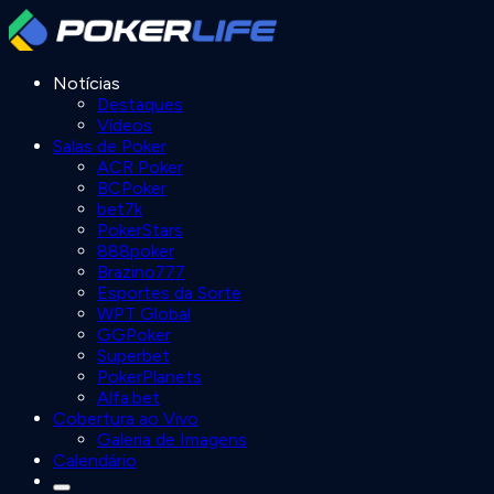
Notícias
Destaques
Vídeos
Salas de Poker
ACR Poker
BCPoker
bet7k
PokerStars
888poker
Brazino777
Esportes da Sorte
WPT Global
GGPoker
Superbet
PokerPlanets
Alfa.bet
Cobertura ao Vivo
Galeria de Imagens
Calendário