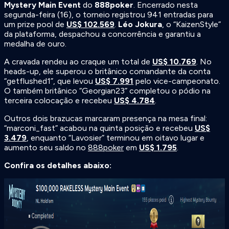
Mystery Main Event
do
888poker
. Encerrado nesta
segunda-feira (16), o torneio registrou 941 entradas para
um prize pool de
US$ 102.569
.
Léo Jokura
, o
“KaizenStyle”
da plataforma, despachou a concorrência e garantiu a
medalha de ouro.
A cravada rendeu ao craque um total de
US$ 10.769
. No
heads-up, ele superou o britânico comandante da conta
“getflushed1”
, que levou
US$ 7.991
pelo vice-campeonato.
O também britânico
“Georgian23”
completou o pódio na
terceira colocação e recebeu
US$ 4.784
.
Outros dois brazucas marcaram presença na mesa final:
“marconi_fast”
acabou na quinta posição e recebeu
US$
3.479
, enquanto
“Lavosier”
terminou em oitavo lugar e
aumento seu saldo no
888poker
em
US$ 1.795
.
Confira os detalhes abaixo: