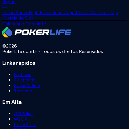
Buy-in
—
Triton Super High Roller Series Jeju II
Les a Casino - Jeju
(Coreia do Sul)
Calendário Completo
©
2026
PokerLife.com.br - Todos os direitos Reservados
Links rápidos
Notícias
Calendário
Poker Online
Torneios
Em Alta
GGPoker
WSOP
PokerStars