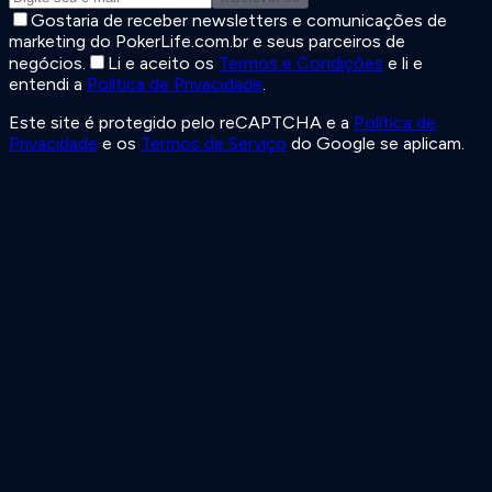
Gostaria de receber newsletters e comunicações de
marketing do PokerLife.com.br e seus parceiros de
negócios.
Li e aceito os
Termos e Condições
e li e
entendi a
Política de Privacidade
.
Este site é protegido pelo reCAPTCHA e a
Política de
Privacidade
e os
Termos de Serviço
do Google se aplicam.