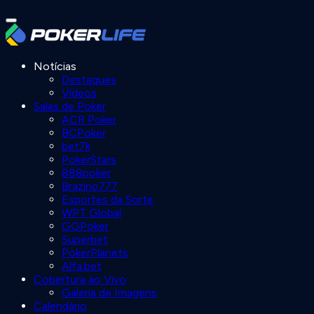
Notícias
Destaques
Vídeos
Salas de Poker
ACR Poker
BCPoker
bet7k
PokerStars
888poker
Brazino777
Esportes da Sorte
WPT Global
GGPoker
Superbet
PokerPlanets
Alfa.bet
Cobertura ao Vivo
Galeria de Imagens
Calendário