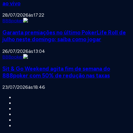
ao vivo
28/07/2026
às
17:22
888poker
Garanta premiações no último PokerLife Roll de
julho neste domingo; saiba como jogar
26/07/2026
às
13:04
888poker
Sit & Go Weekend agita fim de semana do
888poker com 50% de redução nas taxas
23/07/2026
às
18:46