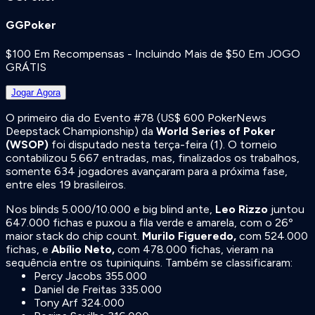
GGPoker
$100 Em Recompensas - Incluindo Mais de $50 Em JOGO
GRÁTIS
Jogar
Agora
O primeiro dia do Evento #78 (US$ 600 PokerNews
Deepstack Championship) da
World Series of Poker
(WSOP)
foi disputado nesta terça-feira (1). O torneio
contabilizou 5.667 entradas, mas, finalizados os trabalhos,
somente 634 jogadores avançaram para a próxima fase,
entre eles 19 brasileiros.
Nos blinds 5.000/10.000 e big blind ante,
Leo Rizzo
juntou
647.000 fichas e puxou a fila verde e amarela, com o 26º
maior stack do chip count.
Murilo Figueredo,
com 524.000
fichas, e
Abílio Neto,
com 478.000 fichas, vieram na
sequência entre os tupiniquins. Também se classificaram:
Percy Jacobs 355.000
Daniel de Freitas 335.000
Tony Arf 324.000