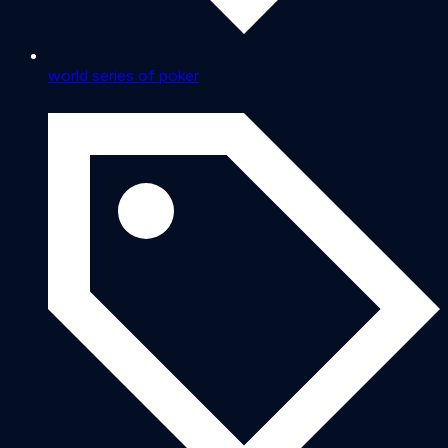
world series of poker