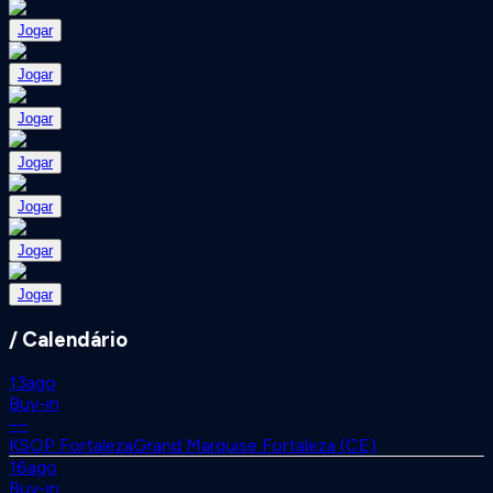
Jogar
Jogar
Jogar
Jogar
Jogar
Jogar
Jogar
/ Calendário
13
ago
Buy-in
—
KSOP Fortaleza
Grand Marquise Fortaleza (CE)
16
ago
Buy-in