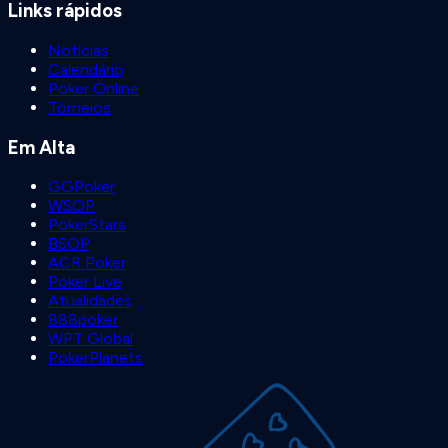
Links rápidos
Notícias
Calendário
Poker Online
Torneios
Em Alta
GGPoker
WSOP
PokerStars
BSOP
ACR Poker
Poker Live
Atualidades
888poker
WPT Global
PokerPlanets