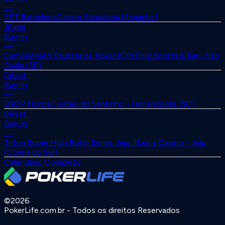
—
EPT Barcelona
Casino Barcelona (Espanha)
16
ago
Buy-in
—
Campeonato Paulista de Poker (CPH)
H2 Sports & Bar - São
Paulo (SP)
04
set
Buy-in
—
BSOP Floripa
Costão do Santinho - Florianópolis (SC)
04
set
Buy-in
—
Triton Super High Roller Series Jeju II
Les a Casino - Jeju
(Coreia do Sul)
Calendário Completo
©
2026
PokerLife.com.br - Todos os direitos Reservados