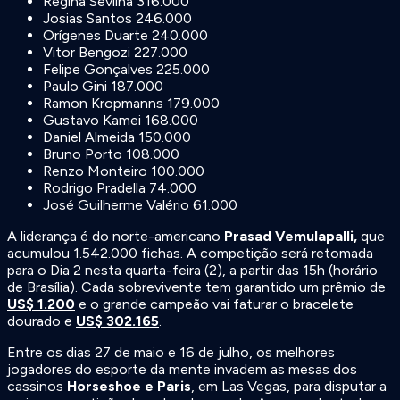
Regina Sevilha 316.000
Josias Santos 246.000
Orígenes Duarte 240.000
Vitor Bengozi 227.000
Felipe Gonçalves 225.000
Paulo Gini 187.000
Ramon Kropmanns 179.000
Gustavo Kamei 168.000
Daniel Almeida 150.000
Bruno Porto 108.000
Renzo Monteiro 100.000
Rodrigo Pradella 74.000
José Guilherme Valério 61.000
A liderança é do norte-americano
Prasad Vemulapalli,
que
acumulou 1.542.000 fichas. A competição será retomada
para o Dia 2 nesta quarta-feira (2), a partir das 15h (horário
de Brasília). Cada sobrevivente tem garantido um prêmio de
US$ 1.200
e o grande campeão vai faturar o bracelete
dourado e
US$ 302.165
.
Entre os dias 27 de maio e 16 de julho, os melhores
jogadores do esporte da mente invadem as mesas dos
cassinos
Horseshoe e Paris
, em Las Vegas, para disputar a