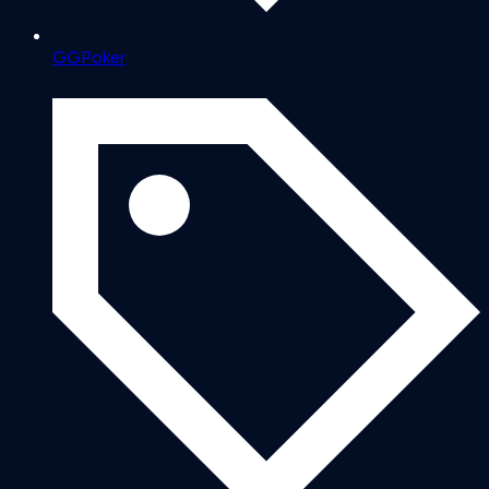
GGPoker