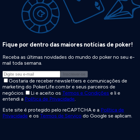
Fique por dentro das maiores notícias de poker!
Receba as últimas novidades do mundo do poker no seu e-
mail toda semana.
Inscrever-se
Gostaria de receber newsletters e comunicações de
marketing do PokerLife.com.br e seus parceiros de
negócios.
Li e aceito os
Termos e Condições
e li e
entendi a
Política de Privacidade
.
Este site é protegido pelo reCAPTCHA e a
Política de
Privacidade
e os
Termos de Serviço
do Google se aplicam.