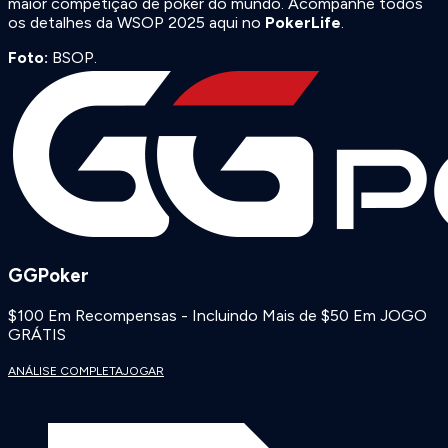
maior competição de poker do mundo. Acompanhe todos
os detalhes da WSOP 2025 aqui no
PokerLife
.
Foto:
BSOP.
GGPoker
$100 Em Recompensas - Incluindo Mais de $50 Em JOGO
GRÁTIS
ANÁLISE COMPLETA
JOGAR