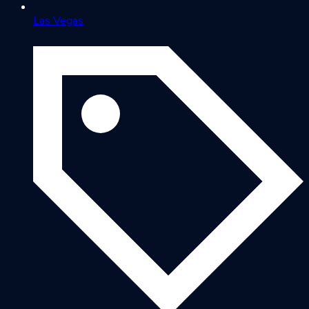
Las Vegas