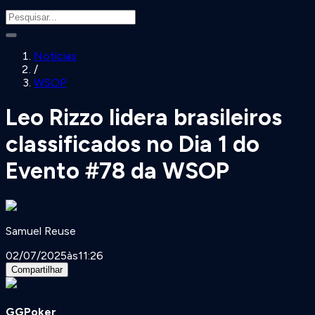
Notícias
/
WSOP
Leo Rizzo lidera brasileiros
classificados no Dia 1 do
Evento #78 da WSOP
Samuel Reuse
02/07/2025
às
11:26
Compartilhar
GGPoker