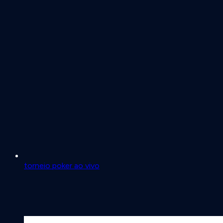
torneio poker ao vivo