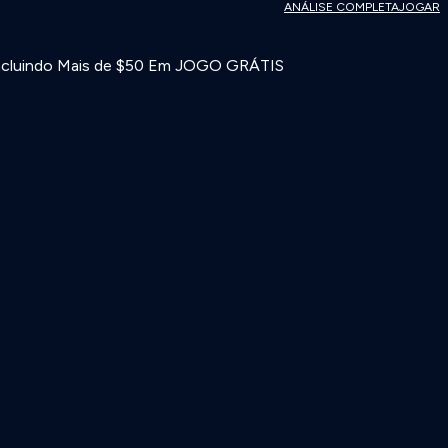
ANÁLISE COMPLETA
JOGAR
ncluindo Mais de $50 Em JOGO GRÁTIS