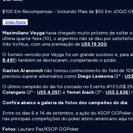
$100 Em Recompensas - Incluindo Mais de $50 Em JOGO G
Jogar
Agora
Maximiliano Veyga
havia chegado muito próximo de soltar 
última quarta-feira (10), o argentino não se deu por satisfei
três troféus, com uma premiação de
US$ 19.300
.
O torneio vencido por Veyga foi um grande sucesso e, para alc
8.491
) também se destacaram, completando o pódio.
Gaston Aranovich
não tomou conhecimento do field de 103 
precisou superar adversários como
Diego Ledesma
(2º -
US$
O último campeão do dia foi coroado no Evento #13 (US$ 25
Colangelo
(2º -
US$ 4.051
) e
Yemel Aiach
(3º -
US$ 2.636
) 
Confira abaixo a galeria de fotos dos campeões do dia:
Entre os dias 6 e 14 de setembro, a ação do KSOP GGPoker se
nas principais competições do poker latino-americano aqui n
Fotos:
Lautaro Paz/KSOP GGPoker.