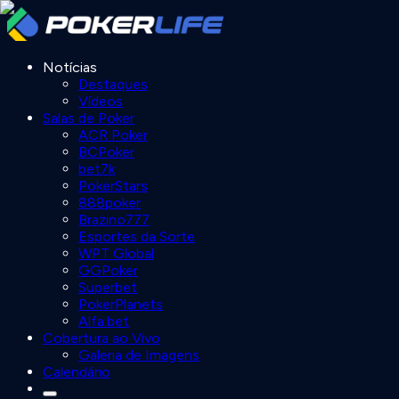
Notícias
Destaques
Vídeos
Salas de Poker
ACR Poker
BCPoker
bet7k
PokerStars
888poker
Brazino777
Esportes da Sorte
WPT Global
GGPoker
Superbet
PokerPlanets
Alfa.bet
Cobertura ao Vivo
Galeria de Imagens
Calendário