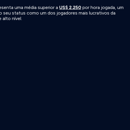
esenta uma média superior a
US$ 2.250
por hora jogada, um
o seu status como um dos jogadores mais lucrativos da
alto nível.