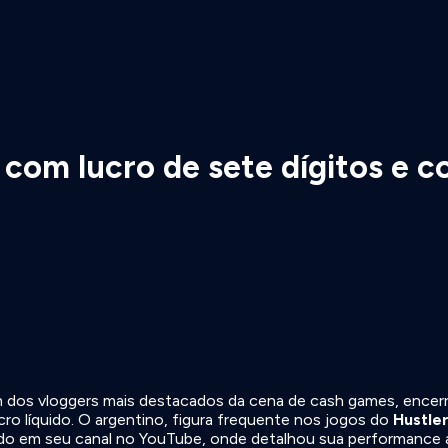
com lucro de sete dígitos e co
 dos vloggers mais destacados da cena de cash games, encer
cro líquido. O argentino, figura frequente nos jogos do
Hustler
ado em seu canal no YouTube, onde detalhou sua performance 