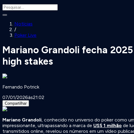
Notícias
/
Poker Live
Mariano Grandoli fecha 2025 
high stakes
Fernando Potrick
07/01/2026
às
21:02
Compartilhar
Mariano Grandoli
, conhecido no universo do poker como um
impressionante, ultrapassando a marca de
US$ 1 milhão
de lu
transmitidos online, revelou os números em um vídeo public