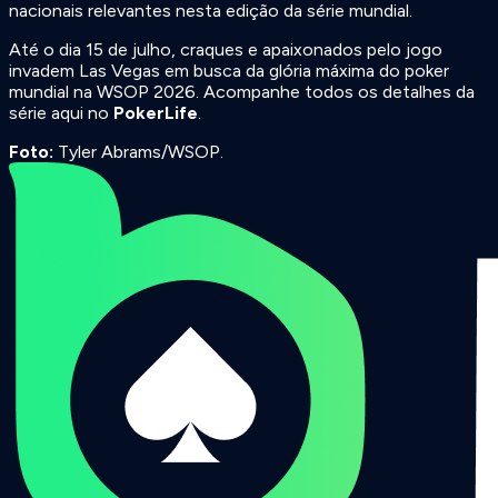
nacionais relevantes nesta edição da série mundial.
Até o dia 15 de julho, craques e apaixonados pelo jogo
invadem Las Vegas em busca da glória máxima do poker
mundial na WSOP 2026. Acompanhe todos os detalhes da
série aqui no
PokerLife
.
Foto:
Tyler Abrams/WSOP.