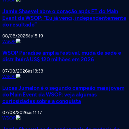
Jamie Shaevel abre o coração após FT do Main
Event da WSOP: “Eu já venci, independentemente
do resultado”
08/08/2026
às
15:19
WSOP
WSOP Paradise amplia festival, muda de sede e
distribuirá US$ 120 milhões em 2026
07/08/2026
às
13:33
WSOP
Lucas Jumalon é o segundo campeão mais jovem
do Main Event da WSOP; veja algumas
curiosidades sobre a conquista
07/08/2026
às
11:17
WSOP