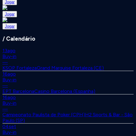
Jogar
Jogar
Jogar
/ Calendário
13
ago
Buy-in
—
KSOP Fortaleza
Grand Marquise Fortaleza (CE)
16
ago
Buy-in
—
EPT Barcelona
Casino Barcelona (Espanha)
16
ago
Buy-in
—
Campeonato Paulista de Poker (CPH)
H2 Sports & Bar - São
Paulo (SP)
04
set
Buy-in