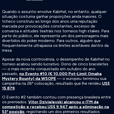
Quando o assunto envolve Kabrhel, no entanto, qualquer
situação costuma ganhar proporções ainda maiores. O
tcheco construiu ao longo dos anos uma reputação
marcada por provocações constantes, excesso de
conversa e atitudes teatrais nos torneios high stakes. Para
parte do público, ele representa um dos personagens mais
divertidos do poker moderno. Para outros, alguém que
frequentemente ultrapassa os limites aceitáveis dentro da
mesa.
Apesar da nova controvérsia, o desempenho de Kabrhel no
torneio acabou sendo lucrativo. Dono de cinco braceletes
— o mais recente conquistado em outubro do ano
passado,
no Evento #10 (€ 10.000 Pot-Limit Omaha
Mystery Bounty) da WSOPE
— o europeu terminou sua
campanha na 28ª colocação, resultado que lhe rendeu
US$
15.879
.
O Evento #2 também contou com presença brasileira entre
os premiados.
Vitor Dzivielevski alcançou o ITM da
competição e recebeu US$ 9.947 após a eliminação na
53ª posição
, registrando um dos primeiros resultados