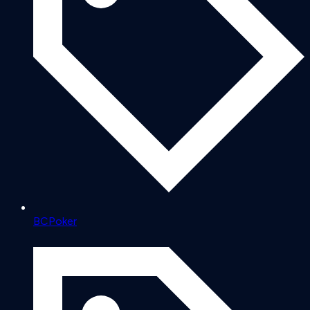
BCPoker