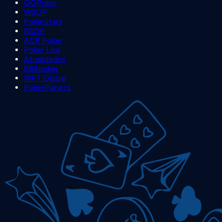
GGPoker
WSOP
PokerStars
BSOP
ACR Poker
Poker Live
Atualidades
888poker
WPT Global
PokerPlanets