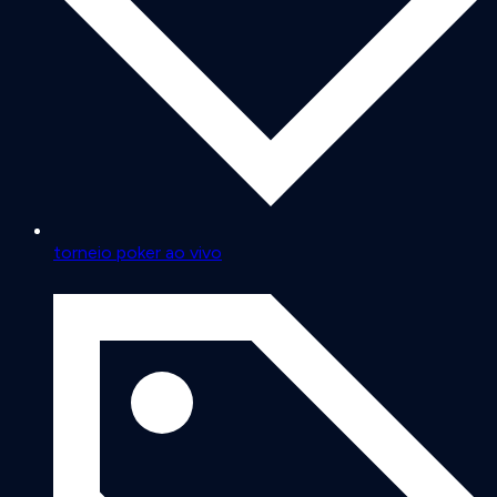
torneio poker ao vivo