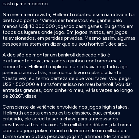
cash game moderno.
Na mesma entrevista, Hellmuth rebateu essa narrativa e foi
direto ao ponto.
“Vamos ser honestos: eu ganhei pelo
menos US$ 10.000.000 jogando cash games. Eu ganho em
todos os lugares onde jogo. Em jogos mistos, em jogos
televisionados, em partidas privadas. Mesmo assim, algumas
pessoas insistem em dizer que eu sou horrível”
, declarou.
A decisão de montar um bankroll dedicado não é
exatamente nova, mas agora ganhou contornos mais
concretos. Hellmuth explicou que já havia cogitado algo
parecido anos atrás, mas nunca levou o plano adiante.
“Desta vez, eu tenho certeza de que vou fazer. Vou pegar
US$ 1.500.000 e transformar isso no meu bankroll. Vou dar
entradas grandes, com dinheiro meu, várias vezes ao longo
de 2026”
, disse.
Consciente da variância envolvida nos jogos high stakes,
Hellmuth aposta em seu estilo clássico, que, embora
criticado, ele acredita ser a chave para atravessar os
inevitáveis altos e baixos.
“Um milhão de dólares, da forma
como eu jogo poker, é muito diferente de um milhão da
forma como outras pessoas jogam”
, afirmou. Ele também