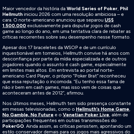
Maior vencedor da história da
World Series of Poker
,
Phil
Hellmuth
iniciou 2026 com uma resolução ambiciosa – e
cara. O norte-americano anunciou que separou
US$
1.500.000
exclusivamente para disputar jogos de cash
game ao longo do ano, em uma tentativa clara de rebater as
críticas recorrentes sobre seu desempenho nesse formato.
Apesar dos 17 braceletes da WSOP e de um currículo
inquestionável em torneios, Hellmuth convive há anos com
desconfiança por parte da mídia especializada e de outros
jogadores quando o assunto é cash game, especialmente
em limites mais altos. Em entrevista ao portal norte-
americano
Card Player
, o próprio
“Poker Brat”
reconheceu
que essa reputação o incomoda.
“Eu tenho essa fama de
não ir bem em cash games, mas isso vem de coisas que
aconteceram antes de 2012”
, afirmou.
Nos últimos meses, Hellmuth tem sido presença constante
em mesas televisionadas, como o
Hellmuth’s Home Game
,
No Gamble, No Future
e o
Venetian Poker Live
, além de
participações frequentes em outras transmissões do
PokerGO
. Ainda assim, as críticas persistem, apontando um
estilo conservador demais para os jogos mais agressivos do