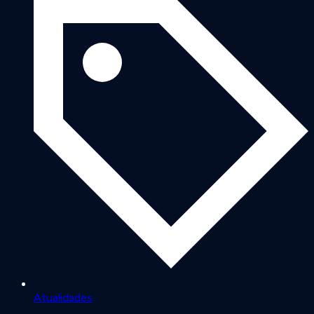
Atualidades