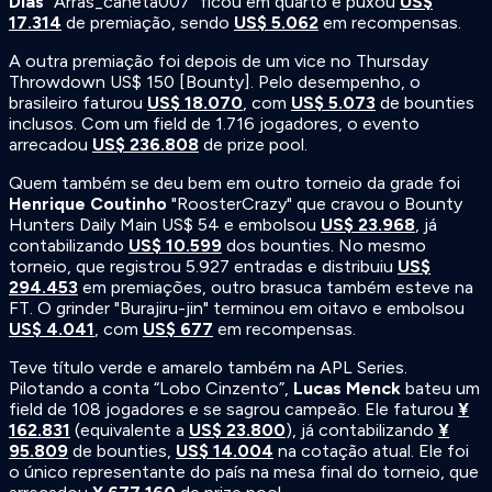
Dias
"Arras_caneta007"
ficou em quarto e puxou
US$
17.314
de premiação, sendo
US$ 5.062
em recompensas.
A outra premiação foi depois de um vice no Thursday
Throwdown US$ 150 [Bounty]. Pelo desempenho, o
brasileiro faturou
US$ 18.070
, com
US$ 5.073
de bounties
inclusos. Com um field de 1.716 jogadores, o evento
arrecadou
US$ 236.808
de prize pool.
Quem também se deu bem em outro torneio da grade foi
Henrique Coutinho
"RoosterCrazy"
que cravou o Bounty
Hunters Daily Main US$ 54 e embolsou
US$ 23.968
, já
contabilizando
US$ 10.599
dos bounties. No mesmo
torneio, que registrou 5.927 entradas e distribuiu
US$
294.453
em premiações, outro brasuca também esteve na
FT. O grinder
"Burajiru-jin"
terminou em oitavo e embolsou
US$ 4.041
, com
US$ 677
em recompensas.
Teve título verde e amarelo também na APL Series.
Pilotando a conta
“Lobo Cinzento”
,
Lucas Menck
bateu um
field de 108 jogadores e se sagrou campeão. Ele faturou
¥
162.831
(equivalente a
US$ 23.800
), já contabilizando
¥
95.809
de bounties,
US$ 14.004
na cotação atual. Ele foi
o único representante do país na mesa final do torneio, que