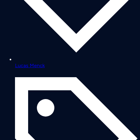
Lucas Menck