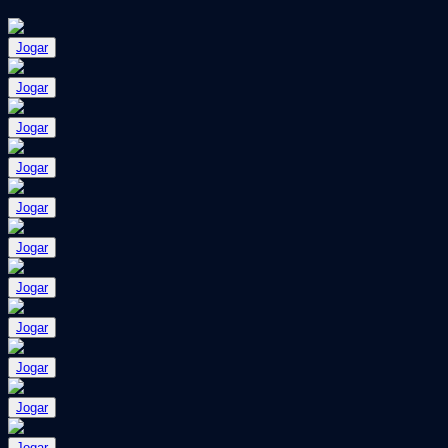
Jogar
Jogar
Jogar
Jogar
Jogar
Jogar
Jogar
Jogar
Jogar
Jogar
Jogar