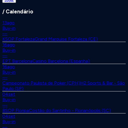
/ Calendário
13
ago
Buy-in
—
KSOP Fortaleza
Grand Marquise Fortaleza (CE)
16
ago
Buy-in
—
EPT Barcelona
Casino Barcelona (Espanha)
16
ago
Buy-in
—
Campeonato Paulista de Poker (CPH)
H2 Sports & Bar - São
Paulo (SP)
04
set
Buy-in
—
BSOP Floripa
Costão do Santinho - Florianópolis (SC)
04
set
Buy-in
—