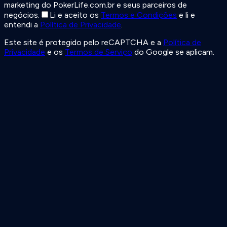
marketing do PokerLife.com.br e seus parceiros de
negócios.
Li e aceito os
Termos e Condições
e li e
entendi a
Política de Privacidade
.
Este site é protegido pelo reCAPTCHA e a
Política de
Privacidade
e os
Termos de Serviço
do Google se aplicam.