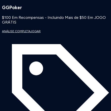
GGPoker
$100 Em Recompensas - Incluindo Mais de $50 Em JOGO
GRÁTIS
ANÁLISE COMPLETA
JOGAR