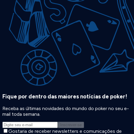
Fique por dentro das maiores notícias de poker!
Receba as últimas novidades do mundo do poker no seu e-
mail toda semana.
Inscrever-se
Gostaria de receber newsletters e comunicações de