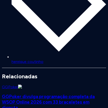
henrique coutinho
Relacionadas
GGPoker
GGPoker divulga programação completa da
WSOP Online 2026 com 33 braceletes em
disputa