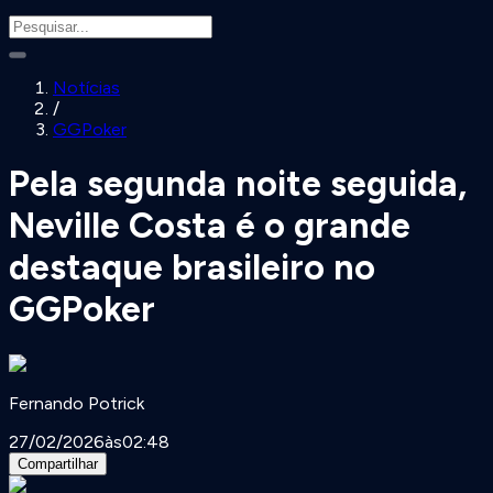
Notícias
/
GGPoker
Pela segunda noite seguida,
Neville Costa é o grande
destaque brasileiro no
GGPoker
Fernando Potrick
27/02/2026
às
02:48
Compartilhar