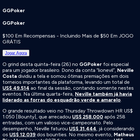
GGPoker
GGPoker
$100 Em Recompensas - Incluindo Mais de $50 Em JOGO
GRÁTIS
Jogar
Agora
O grind desta quinta-feira (26) no
GGPoker
foi especial
para um jogador brasileiro. Dono da conta
“lionevil”
,
Neville
Costa
dividiu a tela e somou ótimas premiações em dois
torneios importantes da plataforma, levando um total de
US$ 49.514
ao final da sessão, contando somente nestes
eventos. Na última quarta-feira,
Neville também já havia
liderado as forras do esquadrão verde e amarelo
.
O grande resultado veio no Thursday Throwdown HR US$
1.050 [Bounty], que arrecadou
US$ 258.000
após 258
entradas, com um valioso vice-campeonato. Pelo
desempenho, Neville faturou
US$ 31.444
, já considerando
os
US$ 12.039
dos bounties. No mesmo evento,
Matheus