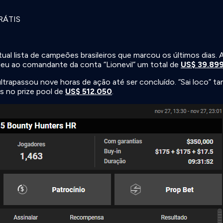
RÁTIS
tual lista de campeões brasileiros que marcou os últimos dias. 
deu ao comandante da conta
“Lionevil”
um total de
US$ 39.89
 ultrapassou nove horas de ação até ser concluído.
“Sai loco”
tam
s no prize pool de
US$ 512.050
.