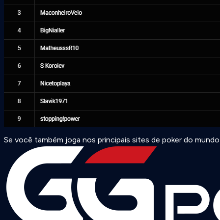
Se você também joga nos principais sites de poker do mundo 