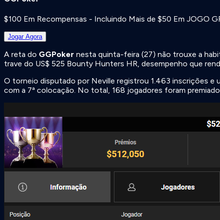
$100 Em Recompensas - Incluindo Mais de $50 Em JOGO G
Jogar
Agora
A reta do
GGPoker
nesta quinta-feira (27) não trouxe a habi
trave do US$ 525 Bounty Hunters HR, desempenho que ren
O torneio disputado por Neville registrou 1.463 inscrições e
com a 7ª colocação. No total, 168 jogadores foram premiado