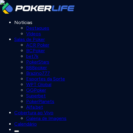
Notícias
Destaques
Vídeos
Salas de Poker
ACR Poker
BCPoker
bet7k
PokerStars
888poker
Brazino777
Esportes da Sorte
WPT Global
GGPoker
Superbet
PokerPlanets
Alfa.bet
Cobertura ao Vivo
Galeria de Imagens
Calendário