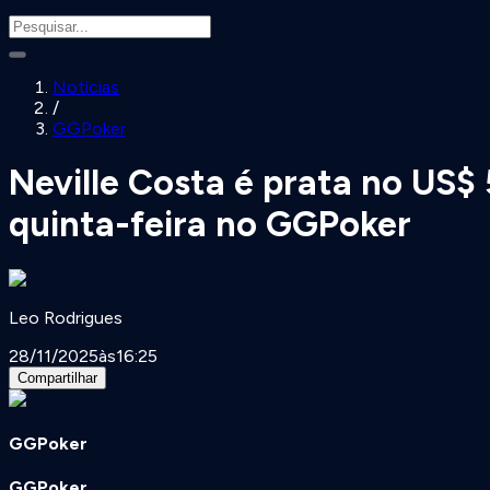
Notícias
/
GGPoker
Neville Costa é prata no US$
quinta-feira no GGPoker
Leo Rodrigues
28/11/2025
às
16:25
Compartilhar
GGPoker
GGPoker