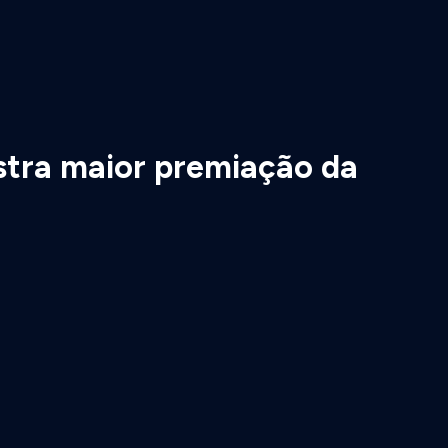
stra maior premiação da