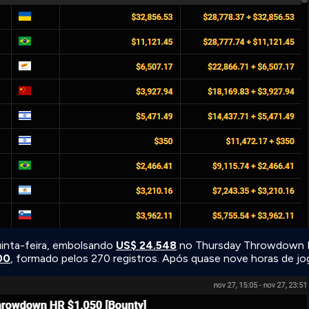
nta-feira, embolsando
US$ 24.548
no Thursday Throwdown 
00
, formado pelos 270 registros. Após quase nove horas de jo