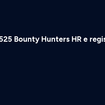
 525 Bounty Hunters HR e regi