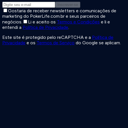
Inscrever-se
Gostaria de receber newsletters e comunicações de
marketing do PokerLife.com.br e seus parceiros de
negócios.
Li e aceito os
Termos e Condições
e li e
entendi a
Política de Privacidade
.
Este site é protegido pelo reCAPTCHA e a
Política de
Privacidade
e os
Termos de Serviço
do Google se aplicam.