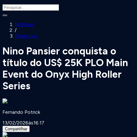
Notícias
/
Poker Live
Nino Pansier conquista o
título do US$ 25K PLO Main
Event do Onyx High Roller
Series
Fernando Potrick
13/02/2026
às
16:17
Compartilhar