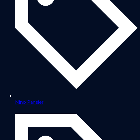
Nino Pansier