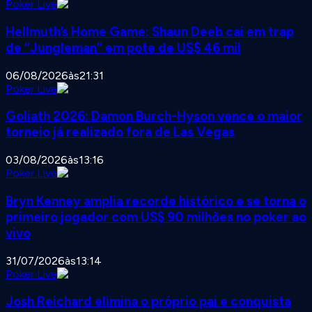
Poker Live
Hellmuth’s Home Game: Shaun Deeb cai em trap
de “Jungleman” em pote de US$ 46 mil
06/08/2026
às
21:31
Poker Live
Goliath 2026: Damon Burch-Hyson vence o maior
torneio já realizado fora de Las Vegas
03/08/2026
às
13:16
Poker Live
Bryn Kenney amplia recorde histórico e se torna o
primeiro jogador com US$ 90 milhões no poker ao
vivo
31/07/2026
às
13:14
Poker Live
Josh Reichard elimina o próprio pai e conquista